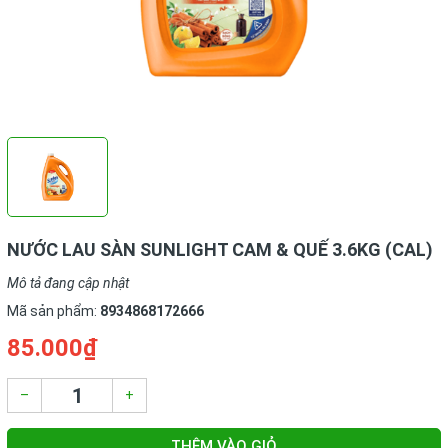
NƯỚC LAU SÀN SUNLIGHT CAM & QUẾ 3.6KG (CAL)
Mô tả đang cập nhật
Mã sản phẩm:
8934868172666
85.000₫
–
+
THÊM VÀO GIỎ