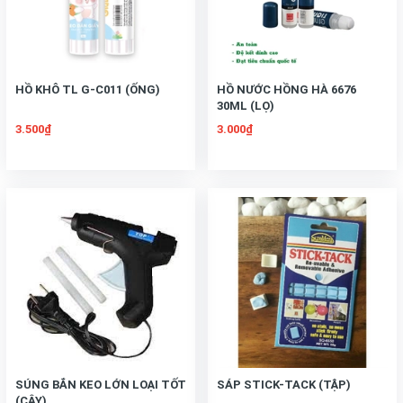
HỒ KHÔ TL G-C011 (ỐNG)
HỒ NƯỚC HỒNG HÀ 6676
30ML (LỌ)
3.500₫
3.000₫
SÚNG BẮN KEO LỚN LOẠI TỐT
SÁP STICK-TACK (TẬP)
(CÂY)