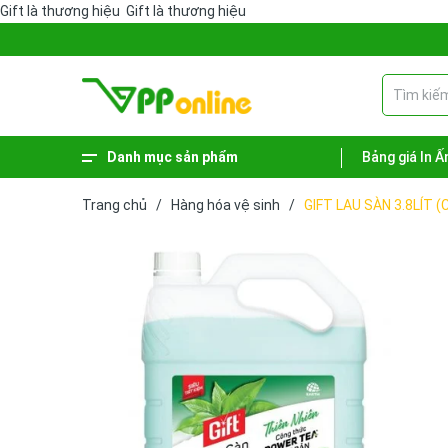
Gift là thương hiệu
Gift là thương hiệu
Danh mục sản phẩm
Bảng giá In Ấ
Xem thêm
Phiếu - Sổ kế toán
Hàng hóa vệ sinh
Sản phẩm lưu trữ
Dụng cụ văn phòng
Bút - Mực
Bao bì - Giỏ giấy
Bảng tên - Bảng menu
Trang chủ
/
Hàng hóa vệ sinh
/
GIFT LAU SÀN 3.8LÍT (