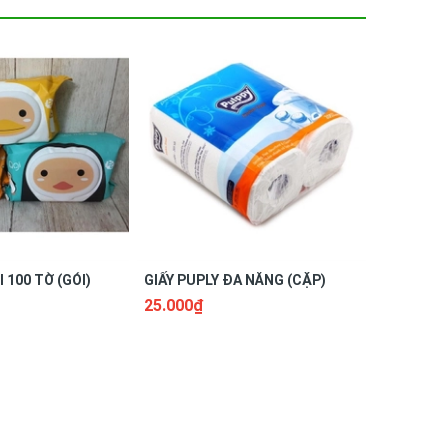
 100 TỜ (GÓI)
GIẤY PUPLY ĐA NĂNG (CẶP)
GIẤY HỘP
25.000₫
18.000₫