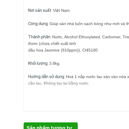
Nơi sản xuất:
Việt Nam.
Công dụng:
Giúp sàn nhà luôn sạch bóng như mới và 
Thành phần:
Nước, Alcohol Ethoxylated, Carbomer, Tri
thơm (chứa chiết xuất tinh
dầu hoa Jasmine (910ppm)), Cl45100.
Khối lượng:
3.8kg.
Hướng dẫn sử dụng:
Hoà 1 nắp nước lau sàn vào nửa xô
cần lau. Không lau lại bằng nước.
Lưu ý:
Không được uống. Để xa tầm với của trẻ em. Nế
phẩm, đến cơ sở y tế và mang theo chai hoặc nhãn má
Sản phẩm tương tự