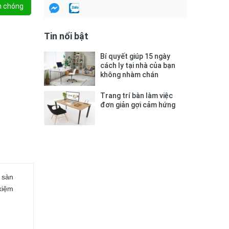
h chóng
Tin nổi bật
Bí quyết giúp 15 ngày
cách ly tại nhà của bạn
không nhàm chán
Trang trí bàn làm việc
đơn giản gợi cảm hứng
 sàn
 kiệm