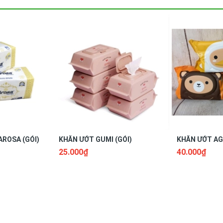
AROSA (GÓI)
KHĂN ƯỚT GUMI (GÓI)
KHĂN ƯỚT AGI
25.000₫
40.000₫