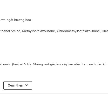
thơm ngát hương hoa.
ethanol Amine, Methylisothiazolinone, Chloromethylisothiazolinone, Hư
 nước (loại xô 5 lít). Nhúng ướt giẻ lau/ cây lau nhà. Lau sạch các kh
u sản phẩm dính vào mắt, rửa sạch bằng nước. Trong trường hợp nuố
Xem thêm
c.