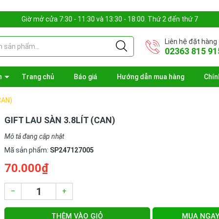
Giờ mở cửa 7:30 - 11:30 và 13:30 - 18:00. Thứ 2 đến thứ 7
Liên hệ đặt hàng
02363 815 91
n
Trang chủ
Báo giá
Hướng dẫn mua hàng
Chín
CAN)
GIFT LAU SÀN 3.8LÍT (CAN)
Mô tả đang cập nhật
Mã sản phẩm:
SP247127005
70.000₫
–
+
THÊM VÀO GIỎ
MUA NGA