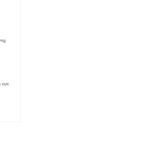
ơng
u vực
t sản