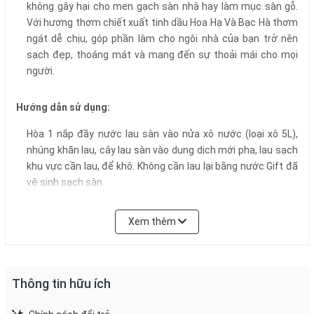
không gây hại cho men gạch sàn nhà hay làm mục sàn gỗ.
Với hương thơm chiết xuất tinh dầu Hoa Hạ Và Bạc Hà thơm
ngát dễ chịu, góp phần làm cho ngôi nhà của bạn trở nên
sạch đẹp, thoáng mát và mang đến sự thoải mái cho mọi
người.
Hướng dẫn sử dụng
:
Hòa 1 nắp đầy nước lau sàn vào nửa xô nước (loại xô 5L),
nhúng khăn lau, cây lau sàn vào dung dịch mới pha, lau sạch
khu vực cần lau, để khô. Không cần lau lại bằng nước Gift đã
vệ sinh sạch sàn.
Bảo quản:
Xem thêm
Tránh để gần các nguồn nhiệt. Để xa tầm tay của trẻ em.
Thông tin hữu ích