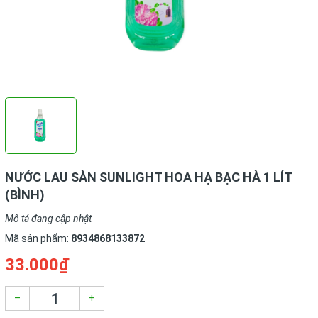
NƯỚC LAU SÀN SUNLIGHT HOA HẠ BẠC HÀ 1 LÍT
(BÌNH)
Mô tả đang cập nhật
Mã sản phẩm:
8934868133872
33.000₫
–
+