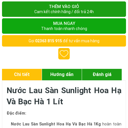
THÊM VÀO GIỎ
Cam kết chính hãng / đổi trả 24h
MUA NGAY
Thanh toán nhanh chóng
Gọi
02363 815 915
để tư vấn mua hàng
Chi tiết
Hướng dẫn
Đánh giá
Nước Lau Sàn Sunlight Hoa Hạ
Và Bạc Hà 1 Lít
Đặc điểm:
Nước Lau Sàn Sunlight Hoa Hạ Và Bạc Hà 1Kg
hoàn toàn