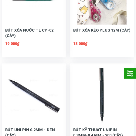
BÚT XÓA NƯỚC TL CP-02
BÚT XÓA KÉO PLUS 12M (CÂY)
(CÂY)
19.000₫
18.000₫
BÚT UNI PIN 0.2MM - ĐEN
BÚT KỸ THUẬT UNIPIN
(CÂY)
0.3MM-0.4 MM - 200 (CÂY)