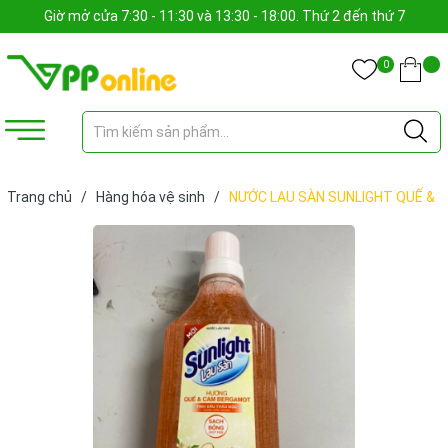
Giờ mở cửa 7:30 - 11:30 và 13:30 - 18:00. Thứ 2 đến thứ 7
0
Trang chủ
/
Hàng hóa vệ sinh
/
NƯỚC LAU SÀN SUNLIGHT QUẾ &
CAM 1 LÍT (BÌNH)