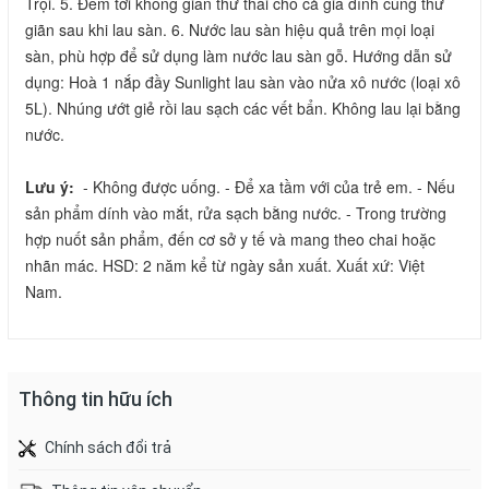
Trội. 5. Đem tới không gian thư thái cho cả gia đình cùng thư 
giãn sau khi lau sàn. 6. Nước lau sàn hiệu quả trên mọi loại 
sàn, phù hợp để sử dụng làm nước lau sàn gỗ. Hướng dẫn sử 
dụng: Hoà 1 nắp đầy Sunlight lau sàn vào nửa xô nước (loại xô 
5L). Nhúng ướt giẻ rồi lau sạch các vết bẩn. Không lau lại bằng 
nước.
Lưu ý: 
 - Không được uống. - Để xa tầm với của trẻ em. - Nếu 
sản phẩm dính vào mắt, rửa sạch bằng nước. - Trong trường 
hợp nuốt sản phẩm, đến cơ sở y tế và mang theo chai hoặc 
nhãn mác. HSD: 2 năm kể từ ngày sản xuất. Xuất xứ: Việt 
Nam.
Thông tin hữu ích
Chính sách đổi trả