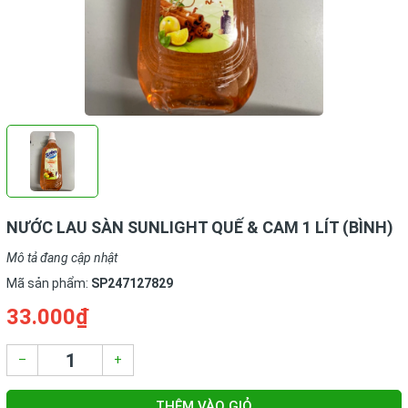
NƯỚC LAU SÀN SUNLIGHT QUẾ & CAM 1 LÍT (BÌNH)
Mô tả đang cập nhật
Mã sản phẩm:
SP247127829
33.000₫
–
+
THÊM VÀO GIỎ