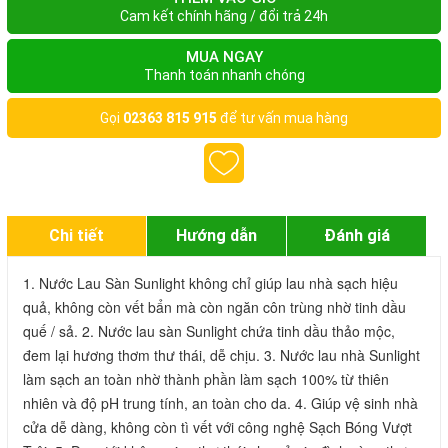
Cam kết chính hãng / đổi trả 24h
MUA NGAY
Thanh toán nhanh chóng
Gọi
02363 815 915
để tư vấn mua hàng
Chi tiết
Hướng dẫn
Đánh giá
1. Nước Lau Sàn Sunlight không chỉ giúp lau nhà sạch hiệu 
quả, không còn vết bẩn mà còn ngăn côn trùng nhờ tinh dầu 
quế / sả. 2. Nước lau sàn Sunlight chứa tinh dầu thảo mộc, 
đem lại hương thơm thư thái, dễ chịu. 3. Nước lau nhà Sunlight 
làm sạch an toàn nhờ thành phần làm sạch 100% từ thiên 
nhiên và độ pH trung tính, an toàn cho da. 4. Giúp vệ sinh nhà 
cửa dễ dàng, không còn tì vết với công nghệ Sạch Bóng Vượt 