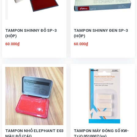
TAMPON SHINNY ĐỎ SP-3
TAMPON SHINNY ĐEN SP-3
(HỘP)
(HỘP)
60.000₫
60.000₫
TAMPON NHỎ ELEPHANT E03
TAMPON MÁY ĐÓNG SỐ KW-
MÀU ĐỎ (CÁI)
TriO 0510007 (vy)