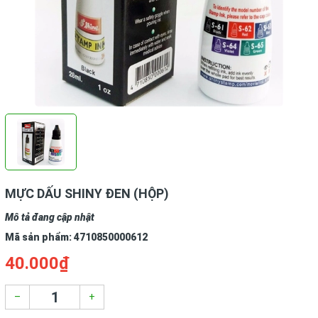
MỰC DẤU SHINY ĐEN (HỘP)
Mô tả đang cập nhật
Mã sản phẩm:
4710850000612
40.000₫
–
+