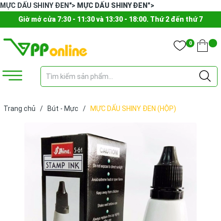
MỰC DẤU SHINY ĐEN">
MỰC DẤU SHINY ĐEN">
Giờ mở cửa 7:30 - 11:30 và 13:30 - 18:00. Thứ 2 đến thứ 7
0
Trang chủ
/
Bút - Mực
/
MỰC DẤU SHINY ĐEN (HỘP)