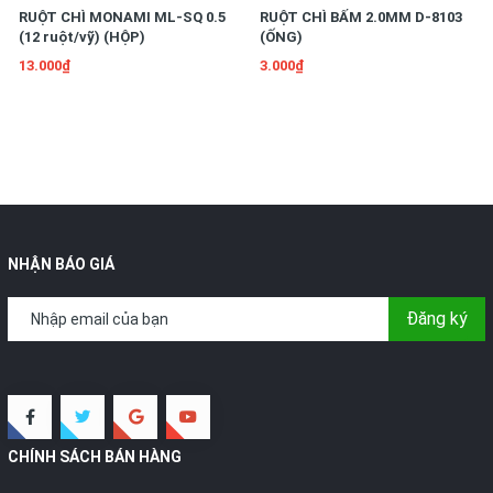
RUỘT CHÌ MONAMI ML-SQ 0.5
RUỘT CHÌ BẤM 2.0MM D-8103
(12 ruột/vỹ) (HỘP)
(ỐNG)
13.000₫
3.000₫
NHẬN BÁO GIÁ
Đăng ký
CHÍNH SÁCH BÁN HÀNG