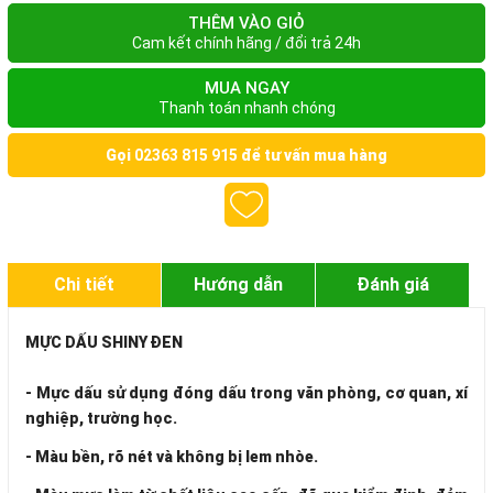
THÊM VÀO GIỎ
Cam kết chính hãng / đổi trả 24h
MUA NGAY
Thanh toán nhanh chóng
Gọi
02363 815 915
để tư vấn mua hàng
Chi tiết
Hướng dẫn
Đánh giá
MỰC DẤU SHINY ĐEN
- Mực dấu sử dụng đóng dấu trong văn phòng, cơ quan, xí
nghiệp, trường học.
- Màu bền, rõ nét và không bị lem nhòe.