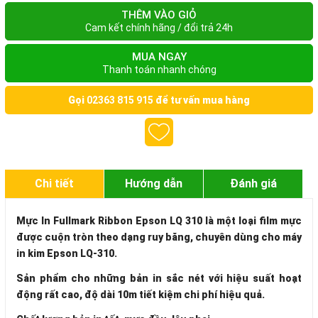
THÊM VÀO GIỎ
Cam kết chính hãng / đổi trả 24h
MUA NGAY
Thanh toán nhanh chóng
Gọi
02363 815 915
để tư vấn mua hàng
Chi tiết
Hướng dẫn
Đánh giá
Mực In Fullmark Ribbon Epson LQ 310
là một loại film mực
được cuộn tròn theo dạng ruy băng, chuyên dùng cho máy
in kim Epson LQ-310.
Sản phẩm cho những bản in sắc nét với hiệu suất hoạt
động rất cao, độ dài 10m tiết kiệm chi phí hiệu quả.