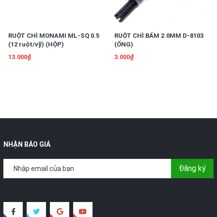
RUỘT CHÌ MONAMI ML-SQ 0.5
RUỘT CHÌ BẤM 2.0MM D-8103
(12 ruột/vỹ) (HỘP)
(ỐNG)
13.000₫
3.000₫
NHẬN BÁO GIÁ
Đăng ký