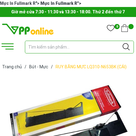
Mực In Fullmark R">
Mực In Fullmark R">
Giờ mở cửa 7:30 - 11:30 và 13:30 - 18:00. Thứ 2 đến thứ 7
0
Trang chủ
/
Bút - Mực
/
RUY BĂNG MỰC LQ310-N653BK (CÁI)