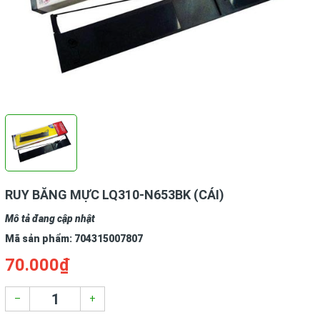
RUY BĂNG MỰC LQ310-N653BK (CÁI)
Mô tả đang cập nhật
Mã sản phẩm:
704315007807
70.000₫
–
+