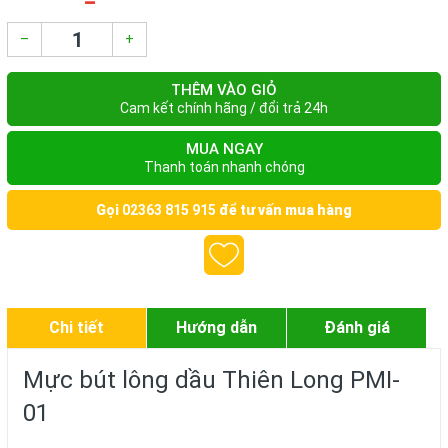
–
+
THÊM VÀO GIỎ
Cam kết chính hãng / đổi trả 24h
MUA NGAY
Thanh toán nhanh chóng
Gọi
02363 815 915
để tư vấn mua hàng
Chi tiết
Hướng dẫn
Đánh giá
Mực bút lông dầu Thiên Long PMI-
01