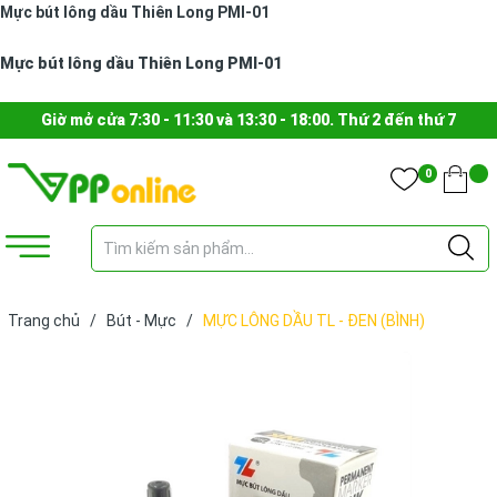
Mực bút lông dầu Thiên Long PMI-01
Mực bút lông dầu Thiên Long PMI-01
Giờ mở cửa 7:30 - 11:30 và 13:30 - 18:00. Thứ 2 đến thứ 7
0
Trang chủ
/
Bút - Mực
/
MỰC LÔNG DẦU TL - ĐEN (BÌNH)