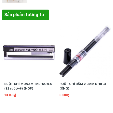
Sản phẩm tương tự
RUỘT CHÌ MONAMI ML-SQ 0.5
RUỘT CHÌ BẤM 2.0MM D-8103
(12 ruột/vỹ) (HỘP)
(ỐNG)
13.000₫
3.000₫