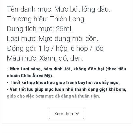
Tên danh mục: Mực bút lông dầu.
Thương hiệu: Thiên Long.
Dung tích mực: 25ml.
Loại mực: Mực dung môi cồn.
Đóng gói: 1 lọ / hộp, 6 hộp / lốc.
Màu mực: Xanh, đỏ, đen.
- Mực tươi sáng, bám dính tốt, không độc hại (theo tiêu
chuẩn Châu Âu và Mỹ).
- Thiết kế hộp khoa học giúp tránh bay hơi và chảy mực.
- Van tiết lưu giúp mực luôn nhỏ thành dạng giọt khi bơm,
giúp cho việc bơm mực dễ dàng và thuận tiện.
- Kiểu dáng lọ có đầu bơm nhỏ, dài thuận tiện cho việc
châm thêm mực vào ruột bút.
Xem thêm
Bảo quản:
- Luôn đậy nắp ngay sau khi sử dụng.