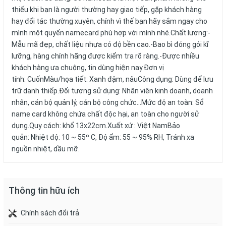
thiếu khi bạn là người thường hay giao tiếp, gặp khách hàng
hay đối tác thường xuyên, chính vì thế bạn hãy sắm ngay cho
mình một quyển namecard phù hợp với mình nhé.Chất lượng:-
Mẫu mã đẹp, chất liệu nhựa có độ bền cao.-Bao bì đóng gói kĩ
lưỡng, hàng chính hãng được kiểm tra rõ ràng.-Được nhiều
khách hàng ưa chuộng, tin dùng hiện nay.Đơn vị
tính: CuốnMàu/họa tiết: Xanh đậm, nâuCông dụng: Dùng để lưu
trữ danh thiếp.Đối tượng sử dụng: Nhân viên kinh doanh, doanh
nhân, cán bộ quản lý, cán bộ công chức…Mức độ an toàn: Sổ
name card không chứa chất độc hại, an toàn cho người sử
dụng.Quy cách: khổ 13x22cm.Xuất xứ : Việt NamBảo
quản: Nhiệt độ: 10 ~ 55º C, Độ ẩm: 55 ~ 95% RH, Tránh xa
nguồn nhiệt, dầu mỡ.
Thông tin hữu ích
Chính sách đổi trả