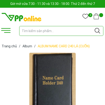
Giờ mở cửa 7:30 - 11:30 và 13:30 - 18:00. Thứ 2 đến thứ 7
0
Trang chủ
/
Album
/
ALBUM NAME CARD 240 LÁ (CUỐN)