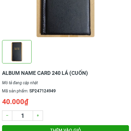
ALBUM NAME CARD 240 LÁ (CUỐN)
Mô tả đang cập nhật
Mã sản phẩm:
SP247124949
40.000₫
–
+
THÊM VÀO GIỎ