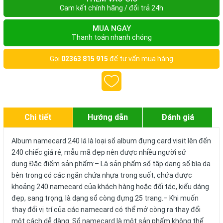
Cam kết chính hãng / đổi trả 24h
MUA NGAY
Thanh toán nhanh chóng
Gọi
02363 815 915
để tư vấn mua hàng
Chi tiết
Hướng dẫn
Đánh giá
Album namecard 240 lá là loại sổ album đựng card visit lên đến
240 chiếc giá rẻ, mẫu mã đẹp nên được nhiều người sử
dụng.Đặc điểm sản phẩm:– Là sản phẩm sổ tập dạng sổ bìa da
bên trong có các ngăn chứa nhựa trong suốt, chứa được
khoảng 240 namecard của khách hàng hoặc đối tác, kiểu dáng
đẹp, sang trọng, là dạng sổ còng đựng 25 trang.– Khi muốn
thay đổi vị trí của các namecard có thể mở còng ra thay đổi
một cách dễ dàng. Sổ namecard là một sản phẩm không thể