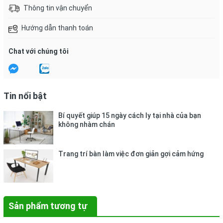
nhìn thấy nội dung bên trong dễ dàng.Luôn giữ hồ sơ phẳng,
Thông tin vận chuyển
sạch sẽ và tạo cho các bạn cảm giác thoải mái khi sử dụng.-
Kích thước: 307 x 240 x 25mm.- Quy cách: 1 bìa / túi PP.- Bảo
Hướng dẫn thanh toán
quản: Nhiệt độ: 10 ~ 55º C, Độ ẩm: 55 ~ 95% RH, Tránh xa
nguồn nhiệt, dầu mỡ.
Chat với chúng tôi
Tin nổi bật
Bí quyết giúp 15 ngày cách ly tại nhà của bạn
không nhàm chán
Trang trí bàn làm việc đơn giản gợi cảm hứng
Sản phẩm tương tự