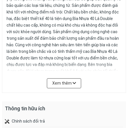
bảo quản các loại tài liệu, chứng từ. Sản phẩm được đánh giá
khá tốt với những điểm nổi trội: Chất liệu bền chắc, không độc
hại, đặc biệt thiết kế 40 lá tiện dụng.Bìa Nhựa 40 Lá Double
chất liệu cao cấp, không có mùi khó chịu và không độc hại đối
với sức khỏe người dùng. Sản phẩm ứng dụng công nghệ cao
trong sản xuất để đảm bảo chất lượng sản phẩm đầu ra hoàn
hảo. Cùng với công nghệ hàn siêu âm tiên tiến giúp bìa và các
lá bên trong bền chắc và có tính thẩm mỹ cao.Bìa Nhựa 40 Lá
Double được làm từ nhựa cứng loại tốt với ưu điểm bền chắc,
chịu được lực va đập mà không bị biến dạng. Bên trong bìa
được gắn 40 lá nhựa trong suốt khổ A4 với sức chứa tối thiểu
80 tờ giấy đáp ứng tốt nhu cầu lưu trữ của các văn phòng lớn
Xem thêm
nhỏ. Giữ giấy tờ được sạch sẽ, phù hợp cho khổ giấy A4.Bạn có
thể chứa đựng các tài liệu, hồ sơ, báo cáo, tranh ảnh, tạp
chí.Bảo quản hồ sơ được phẳng, sạch sẽ và dễ dàng sử
dụng. Sản phẩm được dùng để chứa đựng các loại tài liệu, hồ
Thông tin hữu ích
sơ, báo cáo, tranh ảnh, tạp chí, bảo quản hồ sơ được phẳng,
sạch sẽ. Bìa còn giúp bạn dễ dàng phân loại tài liệu, hồ sơ để
Chính sách đổi trả
tiện tìm kiếm khi cần.Sản phẩm luôn trong suốt tạo cho việc