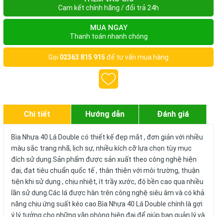
Cam kết chính hãng / đổi trả 24h
MUA NGAY
Thanh toán nhanh chóng
Gọi
02363 815 915
để tư vấn mua hàng
Chi tiết
Hướng dẫn
Đánh giá
Bìa Nhựa 40 Lá Double có thiết kế đẹp mắt , đơn giản với nhiều
màu sắc trang nhã, lịch sự, nhiều kích cỡ lựa chọn tùy mục
đích sử dụng.Sản phẩm được sản xuất theo công nghệ hiện
đại, đạt tiêu chuẩn quốc tế , thân thiện với môi trường, thuận
tiện khi sử dụng , chịu nhiệt, ít trầy xước, độ bền cao qua nhiều
lần sử dụng.Các lá được hàn trên công nghệ siêu âm và có khả
năng chịu ứng suất kéo cao.Bìa Nhựa 40 Lá Double chính là gợi
ý lý tưởng cho những văn phòng hiện đại để giúp bạn quản lý và