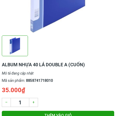
ALBUM NHỰA 40 LÁ DOUBLE A (CUỐN)
Mô tả đang cập nhật
Mã sản phẩm:
8858741718010
35.000₫
–
+
THÊM VÀO GIỎ