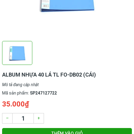
ALBUM NHỰA 40 LÁ TL FO-DB02 (CÁI)
Mô tả đang cập nhật
Mã sản phẩm:
SP247127722
35.000₫
–
+
THÊM VÀO GIỎ