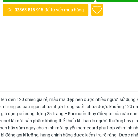
Gọi
02363 815 915
để tư vấn mua hàng
it lên đến 120 chiếc giá rẻ, mẫu mã đẹp nên được nhiều người sử dụng
bên trong có các ngăn chứa nhựa trong suốt, chứa được khoảng 120 
g, là dạng sổ còng đựng 25 trang.– Khi muốn thay đổi vị trí của các n
ard là một sản phẩm không thể thiếu khi bạn là người thường hay giao
hế bạn hãy sắm ngay cho mình một quyển namecard phù hợp với mình n
bì đóng gói kĩ lưỡng, hàng chính hãng được kiểm tra rõ ràng.-Được nhi