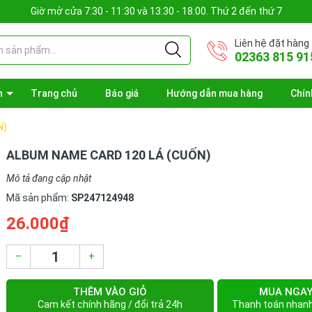
Giờ mở cửa 7:30 - 11:30 và 13:30 - 18:00. Thứ 2 đến thứ 7
Liên hệ đặt hàng
02363 815 91
n
Trang chủ
Báo giá
Hướng dẫn mua hàng
Chín
N)
ALBUM NAME CARD 120 LÁ (CUỐN)
Mô tả đang cập nhật
Mã sản phẩm:
SP247124948
26.000₫
–
+
THÊM VÀO GIỎ
MUA NGA
Cam kết chính hãng / đổi trả 24h
Thanh toán nhan