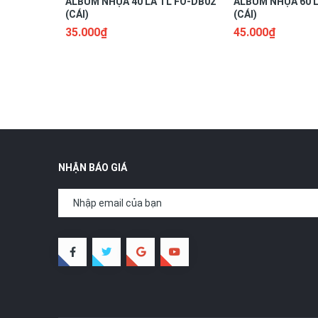
ALBUM NHỰA 40 LÁ TL FO-DB02
ALBUM NHỰA 60 L
(CÁI)
(CÁI)
35.000₫
45.000₫
NHẬN BÁO GIÁ