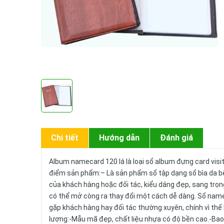
Chi tiết
Hướng dẫn
Đánh giá
Album namecard 120 lá là loại sổ album đựng card vis
điểm sản phẩm:– Là sản phẩm sổ tập dạng sổ bìa da 
của khách hàng hoặc đối tác, kiểu dáng đẹp, sang trọn
có thể mở còng ra thay đổi một cách dễ dàng. Sổ namec
gặp khách hàng hay đối tác thường xuyên, chính vì t
lượng:-Mẫu mã đẹp, chất liệu nhựa có độ bền cao.-Bao 