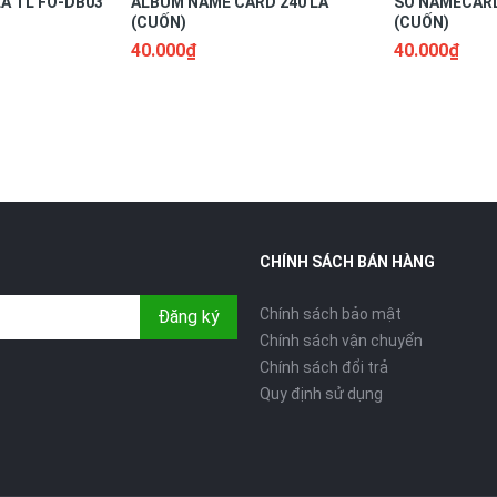
Á TL FO-DB03
ALBUM NAME CARD 240 LÁ
SỔ NAMECARD
(CUỐN)
(CUỐN)
40.000₫
40.000₫
CHÍNH SÁCH BÁN HÀNG
Chính sách bảo mật
Đăng ký
Chính sách vận chuyển
Chính sách đổi trả
Quy định sử dụng