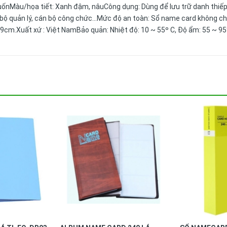
CuốnMàu/họa tiết: Xanh đậm, nâuCông dụng: Dùng để lưu trữ danh thiếp
 bộ quản lý, cán bộ công chức…Mức độ an toàn: Sổ name card không c
19cm.Xuất xứ : Việt NamBảo quản: Nhiệt độ: 10 ~ 55º C, Độ ẩm: 55 ~ 9