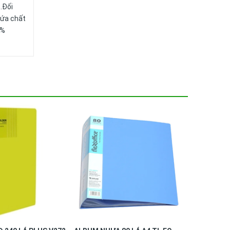
.Đối
hứa chất
5%