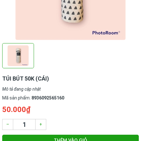
TÚI BÚT 50K (CÁI)
Mô tả đang cập nhật
Mã sản phẩm:
8936092565160
50.000₫
–
+
THÊM VÀO GIỎ