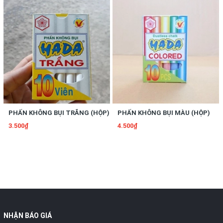
PHẤN KHÔNG BỤI TRẮNG (HỘP)
PHẤN KHÔNG BỤI MÀU (HỘP)
3.500₫
4.500₫
NHẬN BÁO GIÁ