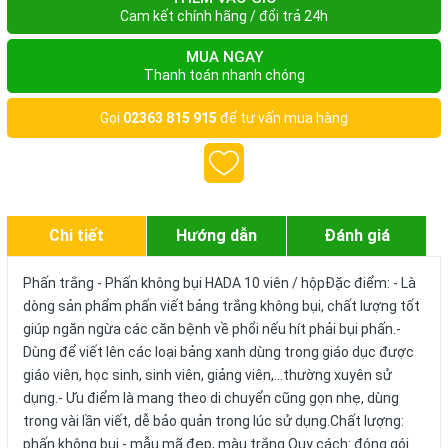
Cam kết chính hãng / đổi trả 24h
MUA NGAY
Thanh toán nhanh chóng
Gọi
02363 815 915
để tư vấn mua hàng
Chi tiết
Hướng dẫn
Đánh giá
Phấn trắng - Phấn không bụi HADA 10 viên / hộpĐặc điểm: - Là
dòng sản phẩm phấn viết bảng trắng không bụi, chất lượng tốt
giúp ngăn ngừa các căn bệnh về phổi nếu hít phải bụi phấn.-
Dùng để viết lên các loại bảng xanh dùng trong giáo dục được
giáo viên, học sinh, sinh viên, giảng viên,...thường xuyên sử
dụng.- Ưu điểm là mang theo di chuyển cũng gọn nhẹ, dùng
trong vài lần viết, dễ bảo quản trong lúc sử dụng.Chất lượng:
phấn không bụi - mẫu mã đẹp, màu trắng.Quy cách: đóng gói