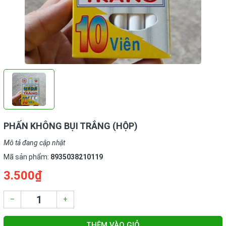
PHẤN KHÔNG BỤI TRẮNG (HỘP)
Mô tả đang cập nhật
Mã sản phẩm:
8935038210119
3.500₫
–
+
THÊM VÀO GIỎ