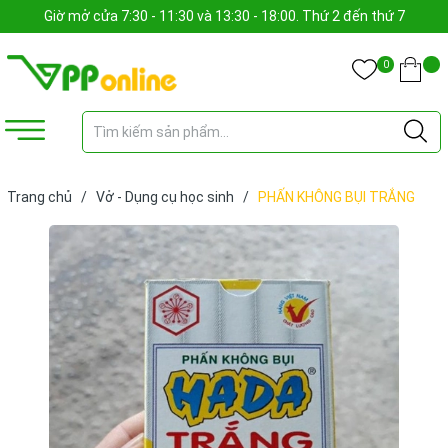
Giờ mở cửa 7:30 - 11:30 và 13:30 - 18:00. Thứ 2 đến thứ 7
0
Trang chủ
/
Vở - Dụng cụ học sinh
/
PHẤN KHÔNG BỤI TRẮNG
(HỘP)