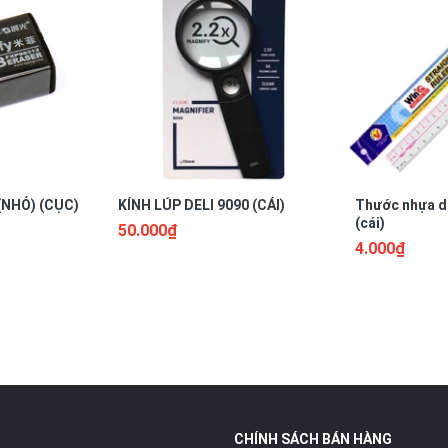
 3 mét, tức là đo được khoảng cách tối đa đo được là 3m.
Tránh xa nguồn nhiệt, dầu mỡ vì dễ gây rỉ sét.
 vào ngay để bảo quản thước tốt hơn.
(NHỎ) (CỤC)
KÍNH LÚP DELI 9090 (CÁI)
Thước nhựa d
(cái)
50.000₫
phẩm An Lộc Việt
để giúp công việc đo đạc hàng ngày trở nên đơn gi
4.000₫
n Lộc Việt Group để trải nghiệm những chính sách ưu đãi dành cho k
 phù hợp có thể tham khảo bài viết:
Những dụng cụ thủ công thôn
CHÍNH SÁCH BÁN HÀNG