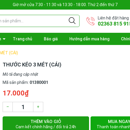
Giờ mở cửa 7:30 - 11:30 và 13:30 - 18:00. Thứ 2 đến thứ 7
Liên hệ đặt hàng
02363 815 91
n
Trang chủ
Báo giá
Hướng dẫn mua hàng
Chín
MÉT (CÁI)
THƯỚC KÉO 3 MÉT (CÁI)
Mô tả đang cập nhật
Mã sản phẩm:
01380001
17.000₫
–
+
THÊM VÀO GIỎ
MUA NGA
Cam kết chính hãng / đổi trả 24h
Thanh toán nhan