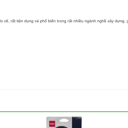
ẽ, rất tiện dụng và phổ biến trong rất nhiều ngành nghề xây dựng, gỗ,
 định kích thước độ dài bằng các vạch ngay trên thước.