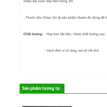
chiều dài cuộn dây bên trong 3m.
- Thước kéo Gstar 3m là sản phẩm thước đo dùng để đo v
Chất lượng:
- Hợp kim sắt bền, nhựa chất lượng cao.
- Vạch đơn vị rõ ràng, sai số rất nhỏ.
Quy cách:
đóng gói 12 cái / 1 hộp.
Hướng dẫn sử dụng và bảo quản:
Sản phẩm tương tự
- Kéo thước từ vị trí gốc cố định đến vị trí cần đo, xác