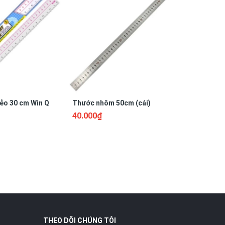
ẻo 30 cm Win Q
Thước nhôm 50cm (cái)
THƯỚC N
40.000₫
16.000₫
ản và chính xác
hách hàng.
g dụng trong các
THEO DÕI CHÚNG TÔI