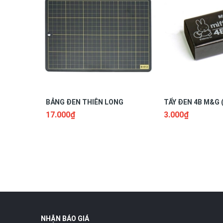
- Kích thước của cuộn dây của Thước kéo Gstar này là
- Bảo quản nhiệt độ: 10 ~ 55º C, Độ ẩm: 55 ~ 95% RH, 
- Kéo thước nhẹ nhàng, đo đạc xong nên thu cuộn dây
BẢNG ĐEN THIÊN LONG
TẨY ĐEN 4B M&G 
17.000₫
3.000₫
>>>
LỰA CHỌN NGAY
thước Gstar 3m tại
Văn phòng 
hơn. Đặc biệt chọn mua các loại văn phòng phẩm tại A
Để giúp khách hàng lựa chọn những sản phẩm thủ công
văn phòng hiện nay
NHẬN BÁO GIÁ