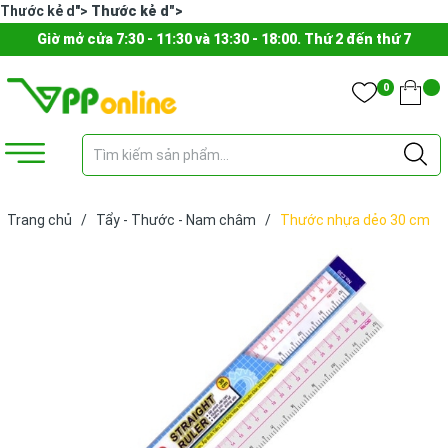
Thước kẻ d">
Thước kẻ d">
Giờ mở cửa 7:30 - 11:30 và 13:30 - 18:00. Thứ 2 đến thứ 7
0
Trang chủ
/
Tẩy - Thước - Nam châm
/
Thước nhựa dẻo 30 cm
Win Q (cái)