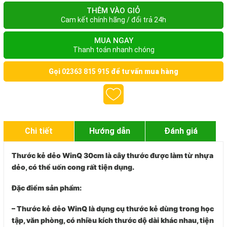
THÊM VÀO GIỎ
Cam kết chính hãng / đổi trả 24h
MUA NGAY
Thanh toán nhanh chóng
Gọi
02363 815 915
để tư vấn mua hàng
Chi tiết
Hướng dẫn
Đánh giá
Thước kẻ dẻo WinQ 30cm
là cây thước được làm từ nhựa
dẻo, có thể uốn cong rất tiện dụng.
Đặc điểm sản phẩm:
– Thước kẻ dẻo WinQ là dụng cụ thước kẻ dùng trong học
tập, văn phòng, có nhiều kích thước dộ dài khác nhau, tiện