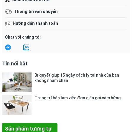
– Đặt thước dọc theo chiều kích thước vật dụng cần đo,
xác định kích thước độ dài bằng các vạch ngay trên thước.
Thông tin vận chuyển
– Kích thước đo của thước tối đa 30cm.
Hướng dẫn thanh toán
– Bảo quản nhiệt độ: 10 ~ 55º C, Độ ẩm: 55 ~ 95% RH.
Chat với chúng tôi
Tránh xa nguồn nhiệt, dầu mỡ.
– Đặt thước nhẹ nhàng vào vị trí cần đo, tránh ma sát
nhiều với các bề mặt vì dễ làm mất các vạch kích thước.
Tin nổi bật
Bí quyết giúp 15 ngày cách ly tại nhà của bạn
không nhàm chán
Trang trí bàn làm việc đơn giản gợi cảm hứng
Sản phẩm tương tự