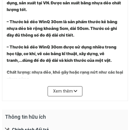
dụng, sản xuất tại VN. Được sản xuất bằng nhựa dẻo chất
lượng tốt.
– Thước kẻ dẻo WinQ 30cm là sản phẩm thước kẻ bằng
nhựa dẻo bề rộng khoảng 5cm, dài 50cm. Thước có ghi
đầy đủ thông số đo độ dài chi tiết.
– Thước kẻ dẻo WinQ 30cm được sử dụng nhiều trong
học tập, cơ khí, vẽ các bảng kĩ thuật, xây dựng, vẽ
tranh,...dùng để đo dộ dài và kích thước của một vật.
Chất lượng: nhựa dẻo, khó gãy hoặc rạng nứt như các loại
nhựa cứng.
Quy cách:
10 cây / 1 lốc.
Xem thêm
Xuất xứ
: Việt Nam.
Hướng dẫn sử dụng và bảo qu
Thông tin hữu ích
Chính sách đổi trả