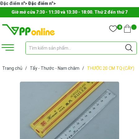
Đặc điểm n">
Đặc điểm n">
Giờ mở cửa 7:30 - 11:30 và 13:30 - 18:00. Thứ 2 đến thứ 7
0
Trang chủ
/
Tẩy - Thước - Nam châm
/
THƯỚC 20 CM TQ (CÂY)