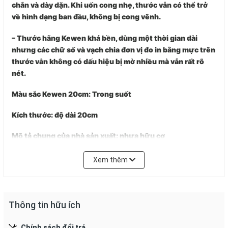
chắn và dày dặn. Khi uốn cong nhẹ, thước vẫn có thể trở
về hình dạng ban đầu, không bị cong vênh.
– Thước hãng Kewen khá bền, dùng một thời gian dài
nhưng các chữ số và vạch chia đơn vị đo in bằng mực trên
thước vẫn không có dấu hiệu bị mờ nhiều mà vẫn rất rõ
nét.
Màu sắc Kewen 20cm
: Trong suốt
Kích thước
: độ dài 20cm
Mô tả chung của nhà sản xuất
: nhựa hữu cơ
Thương hiệu
: Kewen
Xem thêm
Hướng dẫn sử dụng và bảo qu
Thông tin hữu ích
– Đặt thước dọc theo chiều kích thước vật dụng cần đo,
xác định kích thước độ dài bằng các vạch ngay trên thước.
Chính sách đổi trả