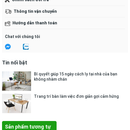
– Kích thước đo của thước tối đa 20cm.
– Bảo quản nhiệt độ: 10 ~ 55º C, Độ ẩm: 55 ~ 95% RH,
Thông tin vận chuyển
Tránh xa nguồn nhiệt, dầu mỡ.
– Đặt thước nhẹ nhàng vào vị trí cần đo, tránh ma sát
Hướng dẫn thanh toán
nhiều với các bề mặt vì dễ làm mất các vạch kích thước.
Chat với chúng tôi
Tin nổi bật
Bí quyết giúp 15 ngày cách ly tại nhà của bạn
không nhàm chán
Trang trí bàn làm việc đơn giản gợi cảm hứng
Sản phẩm tương tự