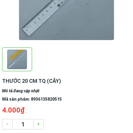
THƯỚC 20 CM TQ (CÂY)
Mô tả đang cập nhật
Mã sản phẩm:
8936135820515
4.000₫
–
+