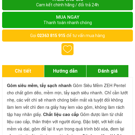
Cam kết chính hãng / đổi trả 24h
MUA NGAY
Thanh toán nhanh chóng
Gọi
02363 815 915
để tư vấn mua hàng
Chi tiết
Hướng dẫn
Đánh giá
Gôm siêu mềm, tẩy sạch nhanh
 Gôm Siêu Mềm ZEH Pentel 
cho chất gôm dẻo, mềm mịn, tẩy sạch siêu nhanh. Chỉ cần lướt 
nhẹ, các vết chì sẽ nhanh chóng biến mất và tuyệt đối không 
làm lem vết chì đen ra giấy hay lem vào gôm, không làm rách 
tập hay nhăn giấy. 
Chất liệu cao cấp
 Gôm được làm từ chất 
liệu cao cấp, thân thiện với người dùng. Đặc biệt, với kết cấu 
mềm và dai, gôm để lại ít vụn trong quá trình bôi xóa, đem lại 