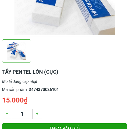
TẨY PENTEL LỚN (CỤC)
Mô tả đang cập nhật
Mã sản phẩm:
3474370026101
15.000₫
–
+
THÊM VÀO GIỎ