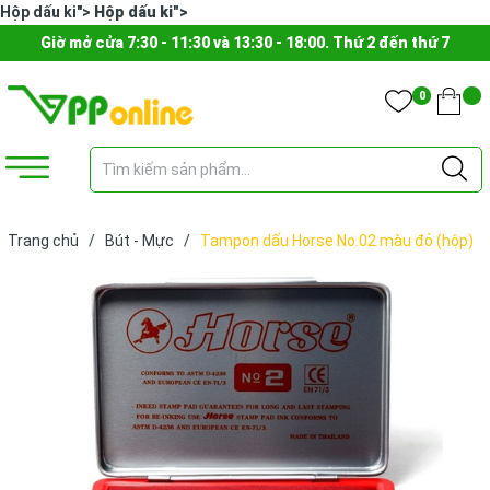
Hộp dấu ki">
Hộp dấu ki">
Giờ mở cửa 7:30 - 11:30 và 13:30 - 18:00. Thứ 2 đến thứ 7
0
Trang chủ
/
Bút - Mực
/
Tampon dấu Horse No.02 màu đỏ (hộp)