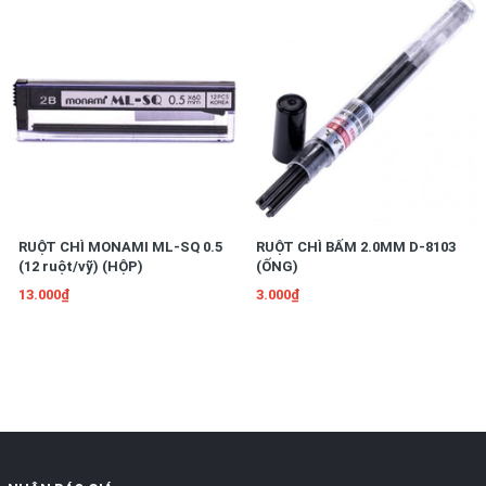
RUỘT CHÌ MONAMI ML-SQ 0.5
RUỘT CHÌ BẤM 2.0MM D-8103
(12 ruột/vỹ) (HỘP)
(ỐNG)
13.000₫
3.000₫