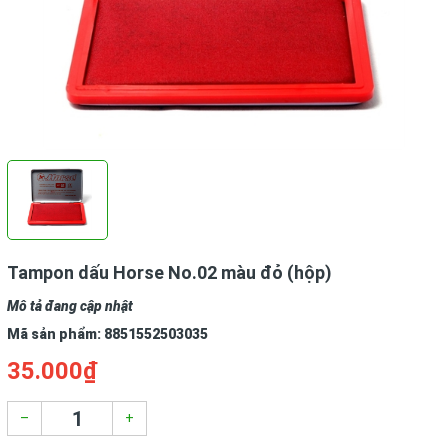
Tampon dấu Horse No.02 màu đỏ (hộp)
Mô tả đang cập nhật
Mã sản phẩm:
8851552503035
35.000₫
–
+