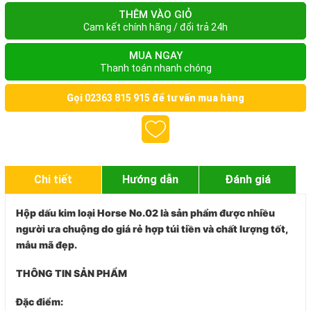
THÊM VÀO GIỎ
Cam kết chính hãng / đổi trả 24h
MUA NGAY
Thanh toán nhanh chóng
Gọi
02363 815 915
để tư vấn mua hàng
Chi tiết
Hướng dẫn
Đánh giá
Hộp dấu kim loại Horse No.02 là sản phẩm được nhiều
người ưa chuộng do giá rẻ hợp túi tiền và chất lượng tốt,
mẫu mã đẹp.
THÔNG TIN SẢN PHẨM
Đặc điểm: