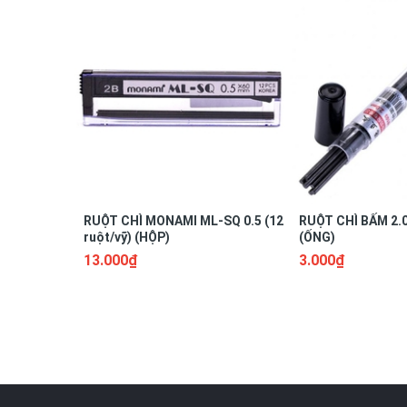
RUỘT CHÌ MONAMI ML-SQ 0.5 (12
RUỘT CHÌ BẤM 2.
ruột/vỹ) (HỘP)
(ỐNG)
13.000₫
3.000₫