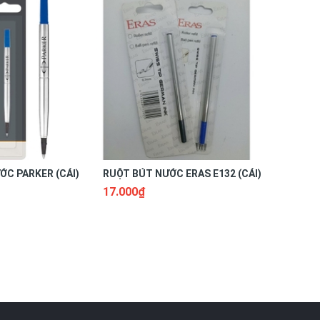
ỚC PARKER (CÁI)
RUỘT BÚT NƯỚC ERAS E132 (CÁI)
RUỘT BÚT
GR04 (CÂY
17.000₫
3.000₫