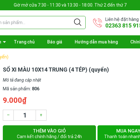
Giờ mở cửa 7:30 - 11:30 và 13:30 - 18:00. Thứ 2 đến thứ 7
Liên hệ đặt hàng
02363 815 91
n
Trang chủ
Báo giá
Hướng dẫn mua hàng
Chín
yển)
SỔ XI MÀU 10X14 TRUNG (4 TÉP) (quyển)
Mô tả đang cập nhật
Mã sản phẩm:
806
9.000₫
–
+
THÊM VÀO GIỎ
MUA NGA
Cam kết chính hãng / đổi trả 24h
Thanh toán nhan