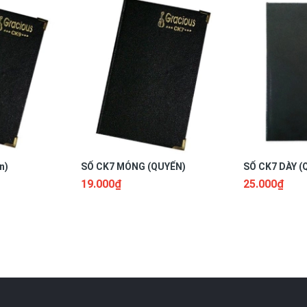
n)
SỔ CK7 MỎNG (QUYỂN)
SỔ CK7 DÀY (
19.000₫
25.000₫