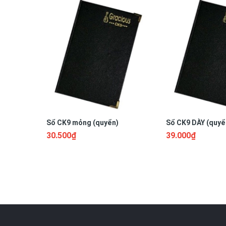
Sổ CK9 mỏng (quyển)
Sổ CK9 DÀY (quyể
30.500₫
39.000₫