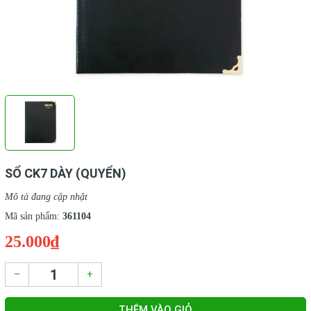
SỔ CK7 DÀY (QUYỂN)
Mô tả đang cập nhật
Mã sản phẩm:
361104
25.000₫
–
+
THÊM VÀO GIỎ