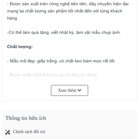
- Được sản xuất trên công nghệ tiên tiến, dây chuyền hiện đại
mang lại chất lượng sản phẩm tốt nhất đến với từng khách
hàng.
-Có thể làm quà tặng, viết nhật ký, làm vật mẫu chụp ảnh.
Chất lượng:
- Mẫu mã đẹp, giấy trắng, có chất keo bám mực rất tốt.
- Được nhiều khách hàng ưa chuộng tin dùng.
- Đầy đủ nhãn mác. đóng gói kỹ lượng, được kiểm duyệt chất
Xem thêm
lượng kỹ càng trước khi được bán ra ngoài thị trường.
Quy cách:
khổ A5.
Thông tin hữu ích
Xuất xứ :
Việt Nam.
Chính sách đổi trả