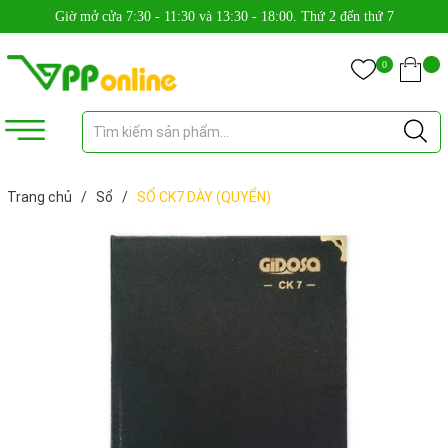
Giờ mở cửa 7:30 - 11:30 và 13:30 - 18:00. Thứ 2 đến thứ 7
0
Trang chủ
/
Sổ
/
SỔ CK7 DÀY (QUYỂN)