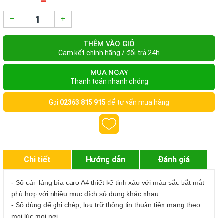
–
+
THÊM VÀO GIỎ
Cam kết chính hãng / đổi trả 24h
MUA NGAY
Thanh toán nhanh chóng
Gọi
02363 815 915
để tư vấn mua hàng
Chi tiết
Hướng dẫn
Đánh giá
- Sổ cán láng bìa caro A4 thiết kế tinh xảo với màu sắc bắt mắt
phù hợp với nhiều mục đích sử dụng khác nhau.
- Sổ dùng để ghi chép, lưu trữ thông tin thuận tiện mang theo
mọi lúc mọi nơi.