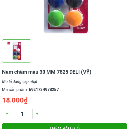
Nam châm màu 30 MM 7825 DELI (VỸ)
Mô tả đang cập nhật
Mã sản phẩm:
6921734978257
18.000₫
–
+
THÊM VÀO GIỎ