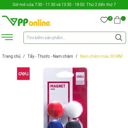
Giờ mở cửa 7:30 - 11:30 và 13:30 - 18:00. Thứ 2 đến thứ 7
0
Trang chủ
/
Tẩy - Thước - Nam châm
/
Nam châm màu 30 MM
7825 DELI (VỸ)