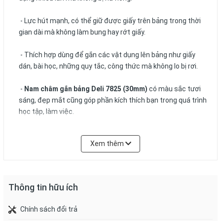
- Lực hút mạnh, có thể giữ được giấy trên bảng trong thời
gian dài mà không làm bung hay rớt giấy.
- Thích hợp dùng để gắn các vật dụng lên bảng như giấy
dán, bài học, những quy tắc, công thức mà không lo bị rơi.
-
Nam châm gắn bảng Deli 7825 (30mm)
có màu sắc tươi
sáng, đẹp mắt cũng góp phần kích thích bạn trong quá trình
học tập, làm việc.
- Kích thước: 30mm.
Xem thêm
- Màu sắc: đỏ, trắng, xanh, đen, xanh lá, cam.
- Đóng gói: 6 viên / vỉ.
Thông tin hữu ích
Chính sách đổi trả