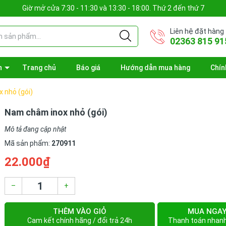
Giờ mở cửa 7:30 - 11:30 và 13:30 - 18:00. Thứ 2 đến thứ 7
Liên hệ đặt hàng
02363 815 91
n
Trang chủ
Báo giá
Hướng dẫn mua hàng
Chín
 nhỏ (gói)
Nam châm inox nhỏ (gói)
Mô tả đang cập nhật
Mã sản phẩm:
270911
22.000₫
–
+
THÊM VÀO GIỎ
MUA NGA
Cam kết chính hãng / đổi trả 24h
Thanh toán nhan