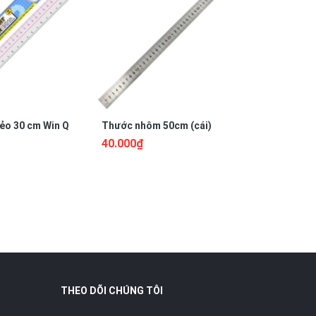
ẻo 30 cm Win Q
Thước nhôm 50cm (cái)
THƯỚC N
40.000₫
16.000₫
THEO DÕI CHÚNG TÔI