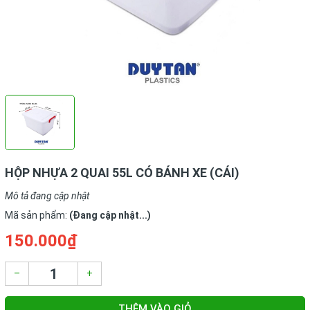
HỘP NHỰA 2 QUAI 55L CÓ BÁNH XE (CÁI)
Mô tả đang cập nhật
Mã sản phẩm:
(Đang cập nhật...)
150.000₫
–
+
THÊM VÀO GIỎ