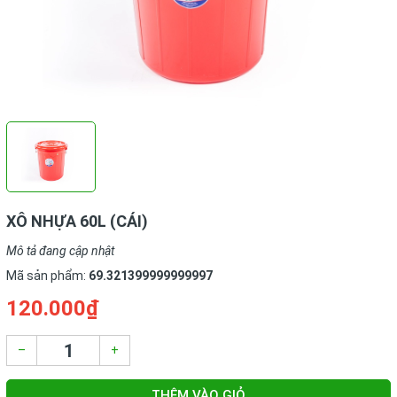
XÔ NHỰA 60L (CÁI)
Mô tả đang cập nhật
Mã sản phẩm:
69.321399999999997
120.000₫
–
+
THÊM VÀO GIỎ