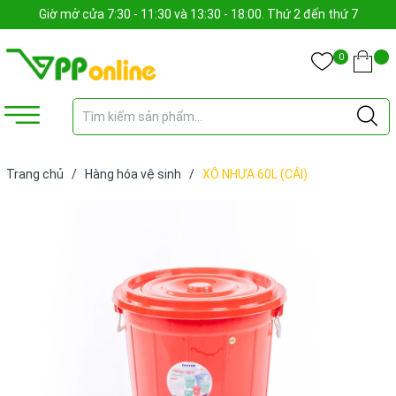
Giờ mở cửa 7:30 - 11:30 và 13:30 - 18:00. Thứ 2 đến thứ 7
0
Trang chủ
/
Hàng hóa vệ sinh
/
XÔ NHỰA 60L (CÁI)