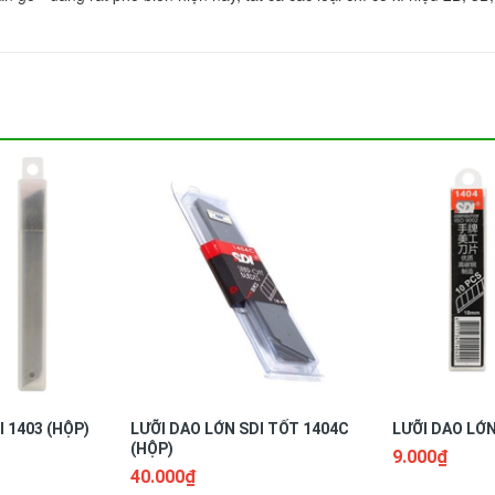
 1403 (HỘP)
LƯỠI DAO LỚN SDI TỐT 1404C
LƯỠI DAO LỚN
(HỘP)
9.000₫
40.000₫