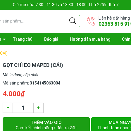
Giờ mở cửa 7:30 - 11:30 và 13:30 - 18:00. Thứ 2 đến thứ 7
Liên hệ đặt hàng
02363 815 91
n
Trang chủ
Báo giá
Hướng dẫn mua hàng
Chín
CÁI)
GỌT CHÌ EO MAPED (CÁI)
Mô tả đang cập nhật
Mã sản phẩm:
3154145063004
4.000₫
–
+
THÊM VÀO GIỎ
MUA NGA
Cam kết chính hãng / đổi trả 24h
Thanh toán nhan