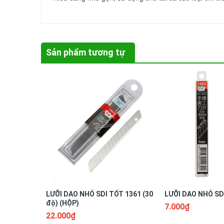
Sản phẩm tương tự
LƯỠI DAO NHỎ SDI TỐT 1361 (30
LƯỠI DAO NHỎ SDI
độ) (HỘP)
7.000₫
22.000₫