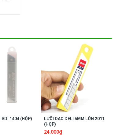
 SDI 1404 (HỘP)
LƯỠI DAO DELI 5MM LỚN 2011
LƯỠI DAO
(HỘP)
(HỘP)
24.000₫
12.000₫