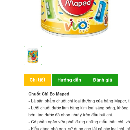
Chi tiết
Hướng dẫn
Đánh giá
Chuốt Chì Eo Maped 
- Là sản phẩm chuốt chì loại thường của hãng Maper, th
- Lưỡi chuốt được làm bằng kim loại sáng bóng, không gỉ
bén, tạo được độ nhọn như ý trên đầu bút chì.

- Có phần ngăn vừa phải đựng những mẩu thân chì, vỏ bút