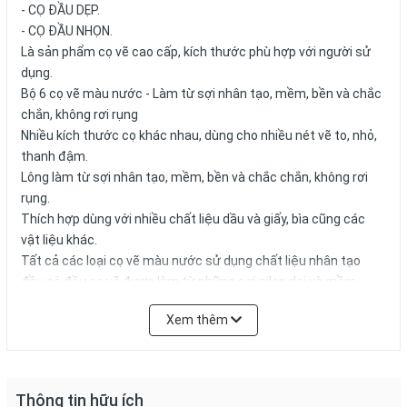
- CỌ ĐẦU DẸP.
- CỌ ĐẦU NHỌN.
Là sản phẩm cọ vẽ cao cấp, kích thước phù hợp với người sử 
dụng. 
Bộ 6 cọ vẽ màu nước - Làm từ sợi nhân tạo, mềm, bền và chắc 
chắn, không rơi rụng
Nhiều kích thước cọ khác nhau, dùng cho nhiều nét vẽ to, nhỏ, 
thanh đậm.
Lông làm từ sợi nhân tạo, mềm, bền và chắc chắn, không rơi 
rụng.
Thích hợp dùng với nhiều chất liệu dầu và giấy, bìa cũng các 
vật liệu khác.
Tất cả các loại cọ vẽ màu nước sử dụng chất liệu nhân tạo 
đều có đầu cọ vẽ được làm từ những sợi nilon dai và mềm. 
Nó sẽ giữ cho người vẽ luôn giữ được kiểu dáng ở trong thời 
Xem thêm
gian khá dài và lâu.Mặc dù là sợi nhân tạo từ nylon nhưng khả 
năng loang màu khi sử dụng cực tốt. 
Nó được so sánh không hề kém cạnh bất cứ một loại cọ vẽ 
truyền thống nào hiện nay.
Thông tin hữu ích