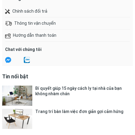
CÁCH BẢO QUẢN
Sau khi sử dụng, bạn nên bảo quản bút màu vào hộp và để nơi 
Chính sách đổi trả
khô ráo, tránh tiếp xúc trực tiếp với ánh nắng.
Thông tin vận chuyển
Hướng dẫn thanh toán
Chat với chúng tôi
Tin nổi bật
Bí quyết giúp 15 ngày cách ly tại nhà của bạn
không nhàm chán
Trang trí bàn làm việc đơn giản gợi cảm hứng