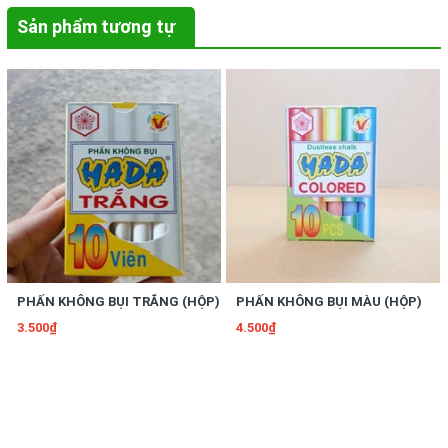
Sản phẩm tương tự
PHẤN KHÔNG BỤI TRẮNG (HỘP)
PHẤN KHÔNG BỤI MÀU (HỘP)
3.500₫
4.500₫