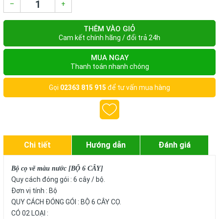
–
+
THÊM VÀO GIỎ
Cam kết chính hãng / đổi trả 24h
MUA NGAY
Thanh toán nhanh chóng
Gọi
02363 815 915
để tư vấn mua hàng
Chi tiết
Hướng dẫn
Đánh giá
Bộ cọ vẽ màu nước [BỘ 6 CÂY]
Quy cách đóng gói : 6 cây / bộ.
Đơn vị tính : Bộ
QUY CÁCH ĐÓNG GÓI : BỘ 6 CÂY CỌ.
CÓ 02 LOẠI : 