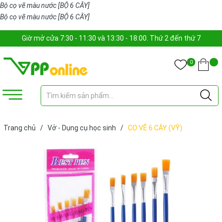
Bộ cọ vẽ màu nước [BỘ 6 CÂY]
Bộ cọ vẽ màu nước [BỘ 6 CÂY]
Giờ mở cửa 7:30 - 11:30 và 13:30 - 18:00. Thứ 2 đến thứ 7
0
Trang chủ
/
Vở - Dụng cụ học sinh
/
CỌ VẼ 6 CÂY (VỸ)