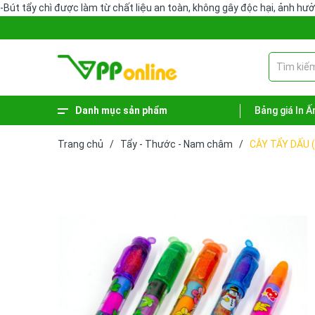
-Bút tẩy chì được làm từ chất liệu an toàn, không gây độc hại, ảnh h
Danh mục sản phẩm
Bảng giá In Ấ
Xem thêm
Phiếu - Sổ kế toán
Hàng hóa vệ sinh
Sản phẩm lưu trữ
Dụng cụ văn phòng
Bút - Mực
Bao bì - Giỏ giấy
Bảng tên - Bảng menu
Trang chủ
/
Tẩy - Thước - Nam châm
/
CÂY TẨY DẤU 