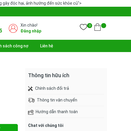
ng gây độc hại, ảnh hưởng đến sức khỏe củ">
Xin chào!
0
5
Đăng nhập
h sách công nợ
Liên hệ
Thông tin hữu ích
Chính sách đổi trả
Thông tin vận chuyển
Hướng dẫn thanh toán
Chat với chúng tôi
Y