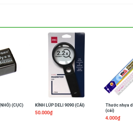
(NHỎ) (CỤC)
KÍNH LÚP DELI 9090 (CÁI)
Thước nhựa d
(cái)
50.000₫
4.000₫