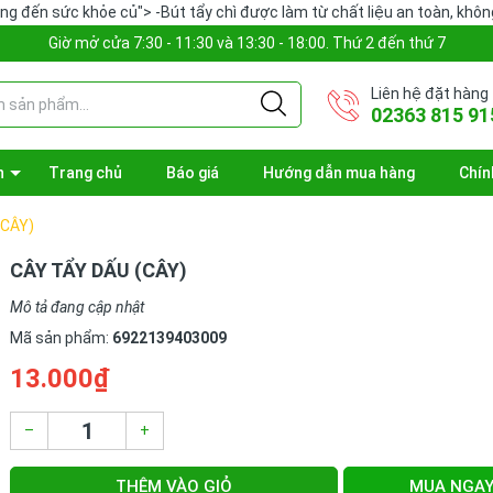
ưởng đến sức khỏe củ">
-Bút tẩy chì được làm từ chất liệu an toàn, khô
Giờ mở cửa 7:30 - 11:30 và 13:30 - 18:00. Thứ 2 đến thứ 7
Liên hệ đặt hàng
02363 815 91
n
Trang chủ
Báo giá
Hướng dẫn mua hàng
Chín
(CÂY)
CÂY TẨY DẤU (CÂY)
Mô tả đang cập nhật
Mã sản phẩm:
6922139403009
13.000₫
–
+
THÊM VÀO GIỎ
MUA NGA