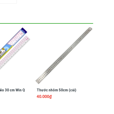
ẻo 30 cm Win Q
Thước nhôm 50cm (cái)
THƯỚC N
40.000₫
16.000₫