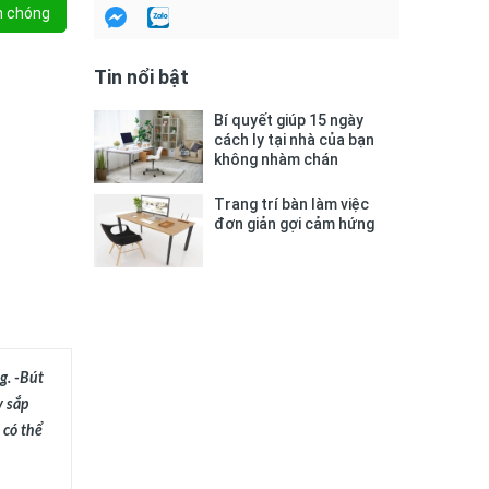
h chóng
Tin nổi bật
Bí quyết giúp 15 ngày
cách ly tại nhà của bạn
không nhàm chán
Trang trí bàn làm việc
đơn giản gợi cảm hứng
. -Bút 
 sắp 
có thể 