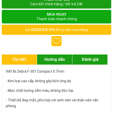
Cam kết chính hãng / đổi trả 24h
MUA NGAY
Thanh toán nhanh chóng
Gọi
02363 815 915
để tư vấn mua hàng
Chi tiết
Hướng dẫn
Đánh giá
Viết Bi Zebra F-301 Compact 0.7mm
- Kim loại cao cấp, không gây kích ứng da.
- Mực chất lượng, bền màu, không độc hại.
- Thiết kế đẹp mắt, phù hợp với sinh viên và nhân viên văn
phòng.