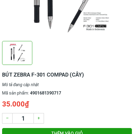
BÚT ZEBRA F-301 COMPAD (CÂY)
Mô tả đang cập nhật
Mã sản phẩm:
4901681390717
35.000₫
–
+
THÊM VÀO GIỎ