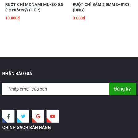
RUỘT CHÌ MONAMI ML-SQ 0.5
RUỘT CHÌ BẤM 2.0MM D-8103
(12 ruột/vỹ) (HỘP)
(ỐNG)
13.000₫
3.000₫
NHẬN BÁO GIÁ
Đăng ký
CHÍNH SÁCH BÁN HÀNG