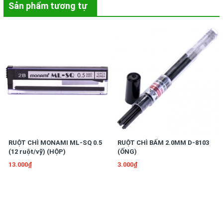
Sản phẩm tương tự
- Đậy nắp ngay sau khi sử dụng.
- Không đánh dấu, không viết lên các bề mặt không phải là giấy.
- Tránh làm bẩn hoặc thấm mực lên quần, áo, túi áo, vật có bề
mặt thấm hút cao.
RUỘT CHÌ MONAMI ML-SQ 0.5
RUỘT CHÌ BẤM 2.0MM D-8103
(12 ruột/vỹ) (HỘP)
(ỐNG)
13.000₫
3.000₫