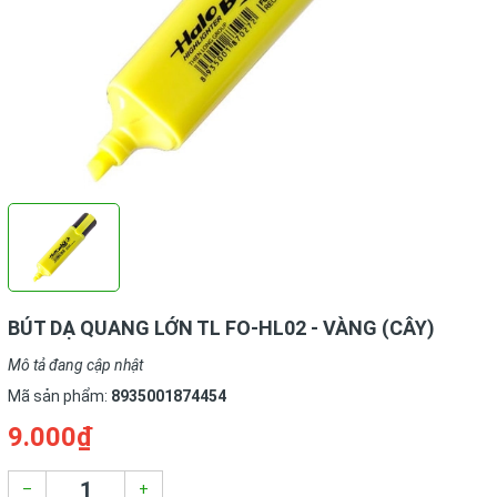
BÚT DẠ QUANG LỚN TL FO-HL02 - VÀNG (CÂY)
Mô tả đang cập nhật
Mã sản phẩm:
8935001874454
9.000₫
–
+