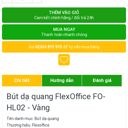
THÊM VÀO GIỎ
Cam kết chính hãng / đổi trả 24h
MUA NGAY
Thanh toán nhanh chóng
Gọi
02363 815 915
để tư vấn mua hàng
Chi tiết
Hướng dẫn
Đánh giá
Bút dạ quang FlexOffice FO-
HL02 - Vàng
Tên danh mục: Bút dạ quang.
Thương hiệu: Flexoffice.