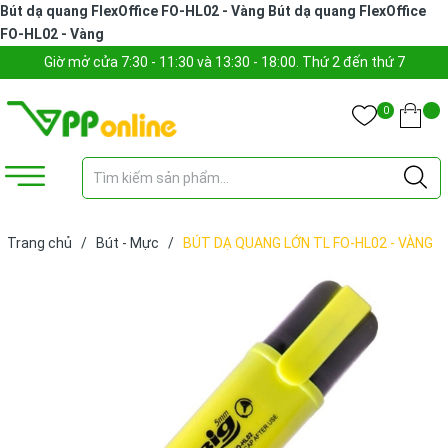
Bút dạ quang FlexOffice FO-HL02 - Vàng
Bút dạ quang FlexOffice
FO-HL02 - Vàng
Giờ mở cửa 7:30 - 11:30 và 13:30 - 18:00. Thứ 2 đến thứ 7
0
Trang chủ
/
Bút - Mực
/
BÚT DẠ QUANG LỚN TL FO-HL02 - VÀNG
(CÂY)