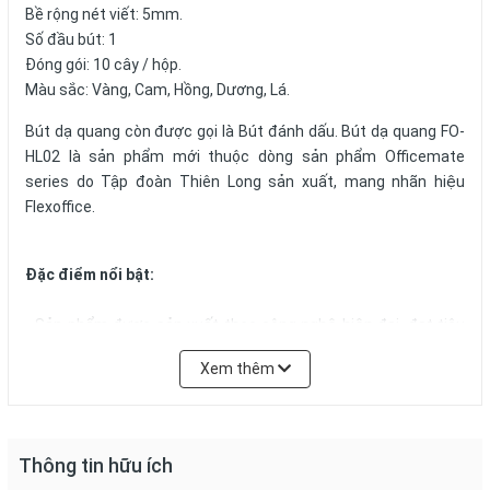
Bề rộng nét viết: 5mm.
Số đầu bút: 1
Đóng gói: 10 cây / hộp.
Màu sắc: Vàng, Cam, Hồng, Dương, Lá.
Bút dạ quang còn được gọi là Bút đánh dấu. Bút dạ quang FO-
HL02 là sản phẩm mới thuộc dòng sản phẩm Officemate
series do Tập đoàn Thiên Long sản xuất, mang nhãn hiệu
Flexoffice.
Đặc điểm nổi bật:
- Sản phẩm được sản xuất theo công nghệ hiện đại, đạt tiêu
chuẩn chất lượng quốc tế.
Xem thêm
- Kiểu dáng thon gọn, trẻ trung, không lăn khi đặt trên bàn .
- Lượng mực nhiều , tăng thời gian sử dụng
- Màu dạ quang mạnh, không làm lem nét chữ của mực khi viết
chồng lên và không để lại vết khi qua photocopy. Đây là
Thông tin hữu ích
đặc điểm vượt trội của bút dạ quang FO-HL02