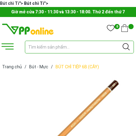
Bút chì Ti">
Bút chì Ti">
Giờ mở cửa 7:30 - 11:30 và 13:30 - 18:00. Thứ 2 đến thứ 7
0
Trang chủ
/
Bút - Mực
/
BÚT CHÌ TIỆP 6B (CÂY)