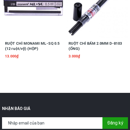
RUỘT CHÌ MONAMI ML-SQ 0.5
RUỘT CHÌ BẤM 2.0MM D-8103
(12 ruột/vỹ) (HỘP)
(ỐNG)
13.000₫
3.000₫
NHẬN BÁO GIÁ
Đăng ký