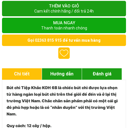
THÊM VÀO GIỎ
Cam kết chính hãng / đổi trả 24h
MUA NGAY
Thanh toán nhanh chóng
Gọi
02363 815 915
để tư vấn mua hàng
Chi tiết
Hướng dẫn
Đánh giá
Bút chì Tiệp Khắc KOH 6B
là chiếc bút chì được lựa chọn
từ hàng ngàn loại bút chì trên thế giới để đến và ở lại thị
trường Việt Nam. Chắc chắn sản phẩm phải có một cái gì
đó phù hợp hoặc là có “nhân duyên” với thị trường Việt
Nam.
Quy cách
: 12 cây / hộp.