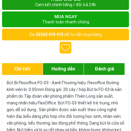
Cam kết chính hãng / đổi trả 24h
MUA NGAY
Thanh toán nhanh chóng
Gọi
02363 815 915
để tư vấn mua hàng
Chi tiết
Hướng dẫn
Đánh giá
Bút Bi Flexoffice FO-03 - XanhThương hiệu: Flexoffice.Đường
kính viên bi: 0.05mm.Đóng gói: 20 cây / hộp.Bút bi FO-03 là sản
phẩm do Tập đoàn văn phòng phẩm Thiên Long sản xuất,
mang nhãn hiệu FlexOffice. Bút FO-03 thiết kế trẻ trung, nhỏ
gọn, dễ sử dụng . Sản phẩm được sản xuất theo công nghệ
hiện đại, kiểu dáng phù hợp cho đối tượng học sinh, nhân viên
văn phòng, tiểu thương, lao động phổ thông. Dạng bút bi cửa sổ
bấm. Nút bấm và lò xo rất nhạy và bền, không bung, không kẹt,