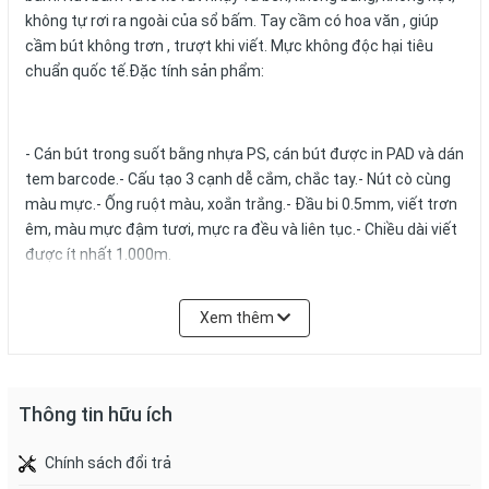
không tự rơi ra ngoài của sổ bấm. Tay cầm có hoa văn , giúp
cầm bút không trơn , trượt khi viết. Mực không độc hại tiêu
chuẩn quốc tế.Đặc tính sản phẩm:
- Cán bút trong suốt bằng nhựa PS, cán bút được in PAD và dán
tem barcode.- Cấu tạo 3 cạnh dễ cắm, chắc tay.- Nút cò cùng
màu mực.- Ống ruột màu, xoắn trắng.- Đầu bi 0.5mm, viết trơn
êm, màu mực đậm tươi, mực ra đều và liên tục.- Chiều dài viết
được ít nhất 1.000m.
- QUY CÁCH: 20 CÂY/HỘP
Xem thêm
Lưu ý :
Bấm lại sau khi sử dụng.
Thông tin hữu ích
Bảo quản:
Bảo quản nơi khô ráo, thoáng mát.
Chính sách đổi trả