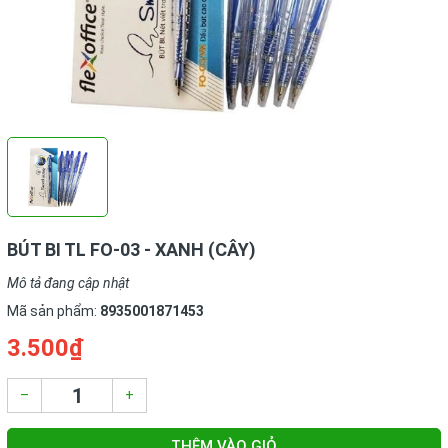
BÚT BI TL FO-03 - XANH (CÂY)
Mô tả đang cập nhật
Mã sản phẩm:
8935001871453
3.500₫
–
+
THÊM VÀO GIỎ