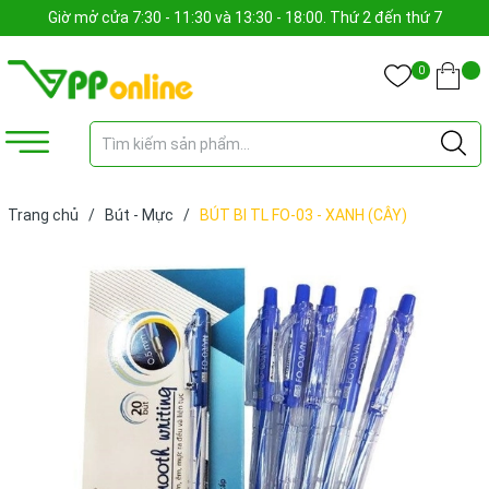
Giờ mở cửa 7:30 - 11:30 và 13:30 - 18:00. Thứ 2 đến thứ 7
0
Trang chủ
/
Bút - Mực
/
BÚT BI TL FO-03 - XANH (CÂY)