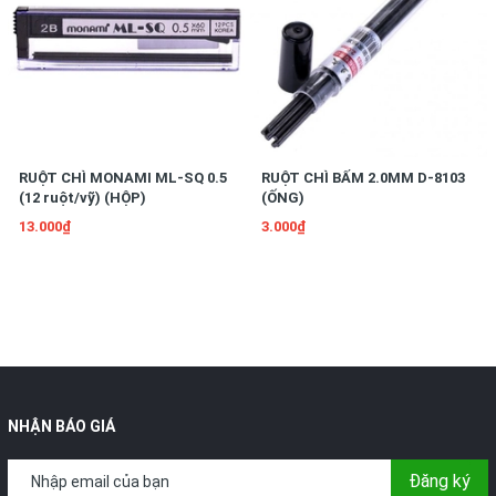
RUỘT CHÌ MONAMI ML-SQ 0.5
RUỘT CHÌ BẤM 2.0MM D-8103
(12 ruột/vỹ) (HỘP)
(ỐNG)
13.000₫
3.000₫