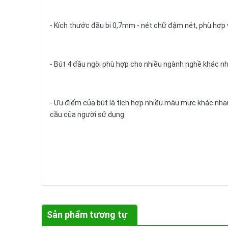
- Kích thước đầu bi 0,7mm - nét chữ đậm nét, phù hợp 
- Bút 4 đầu ngòi phù hợp cho nhiều ngành nghề khác nh
- Ưu điểm của bút là tích hợp nhiều màu mực khác nha
cầu của người sử dụng.
- Chất lượng: Nét to mịn, mực ra đều. Chất lượng mực 
- Quy cách: 12 cây / hộp.
Sản phẩm tương tự