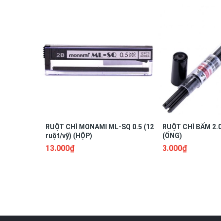
RUỘT CHÌ MONAMI ML-SQ 0.5 (12
RUỘT CHÌ BẤM 2.
ruột/vỹ) (HỘP)
(ỐNG)
13.000₫
3.000₫