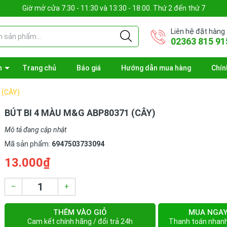
Giờ mở cửa 7:30 - 11:30 và 13:30 - 18:00. Thứ 2 đến thứ 7
Liên hệ đặt hàng
02363 815 91
n
Trang chủ
Báo giá
Hướng dẫn mua hàng
Chín
 (CÂY)
BÚT BI 4 MÀU M&G ABP80371 (CÂY)
Mô tả đang cập nhật
Mã sản phẩm:
6947503733094
13.000₫
–
+
THÊM VÀO GIỎ
MUA NGA
Cam kết chính hãng / đổi trả 24h
Thanh toán nhan