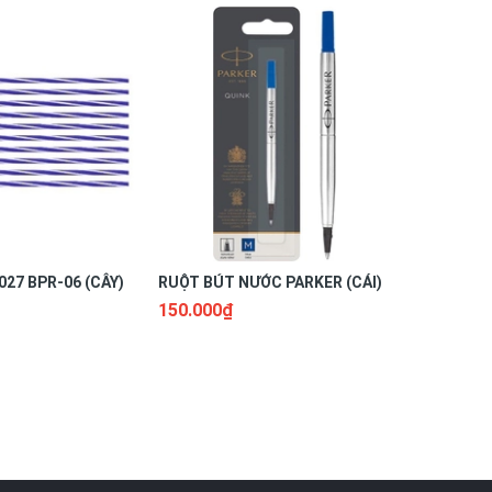
27 BPR-06 (CÂY)
RUỘT BÚT NƯỚC PARKER (CÁI)
RUỘT BÚT
150.000₫
17.000₫