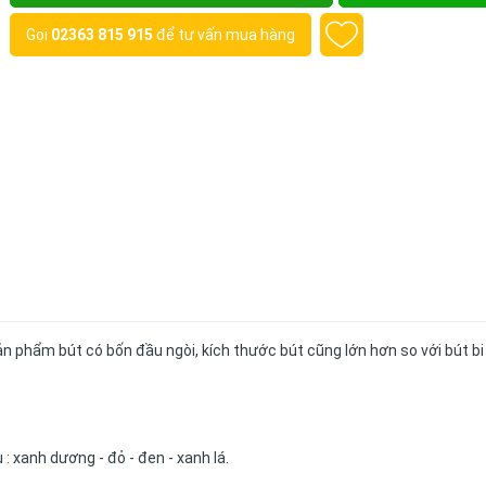
Gọi
02363 815 915
để tư vấn mua hàng
n phẩm bút có bốn đầu ngòi, kích thước bút cũng lớn hơn so với bút bi
: xanh dương - đỏ - đen - xanh lá.