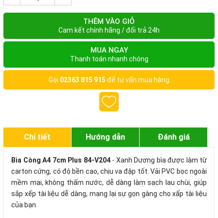
THÊM VÀO GIỎ
Cam kết chính hãng / đổi trả 24h
MUA NGAY
Thanh toán nhanh chóng
Gọi
02363 815 915
để tư vấn mua hàng
Chi tiết
Hướng dẫn
Đánh giá
Bìa Còng A4 7cm Plus 84-V204
- Xanh Dương
bìa được làm từ
carton cứng, có độ bền cao, chịu va đập tốt. Vải PVC bọc ngoài
mềm mại, không thấm nước, dễ dàng làm sạch lau chùi, giúp
sắp xếp tài liệu dễ dàng, mang lại sự gọn gàng cho xấp tài liệu
của bạn.