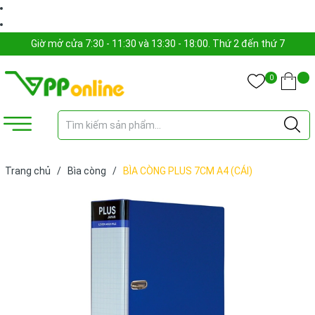
Giờ mở cửa 7:30 - 11:30 và 13:30 - 18:00. Thứ 2 đến thứ 7
0
Trang chủ
/
Bìa còng
/
BÌA CÒNG PLUS 7CM A4 (CÁI)