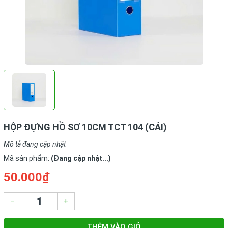
HỘP ĐỰNG HỒ SƠ 10CM TCT 104 (CÁI)
Mô tả đang cập nhật
Mã sản phẩm:
(Đang cập nhật...)
50.000₫
–
+
THÊM VÀO GIỎ