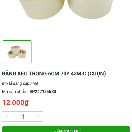
BĂNG KEO TRONG 6CM 70Y 43MIC (CUỘN)
Mô tả đang cập nhật
Mã sản phẩm:
SP247125580
12.000₫
–
+
THÊM VÀO GIỎ