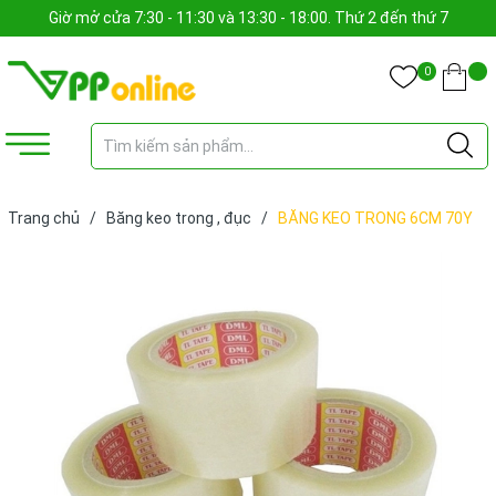
Giờ mở cửa 7:30 - 11:30 và 13:30 - 18:00. Thứ 2 đến thứ 7
0
Trang chủ
/
Băng keo trong , đục
/
BĂNG KEO TRONG 6CM 70Y
43MIC (CUỘN)