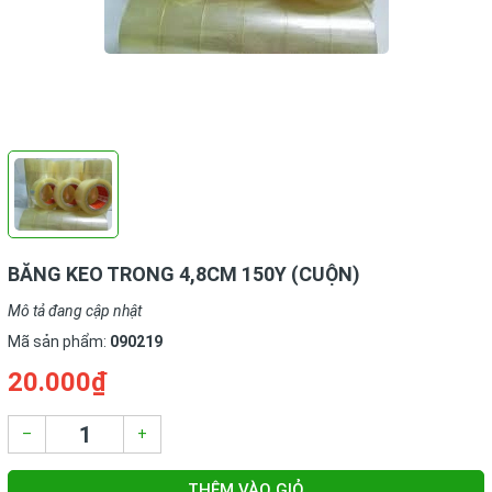
BĂNG KEO TRONG 4,8CM 150Y (CUỘN)
Mô tả đang cập nhật
Mã sản phẩm:
090219
20.000₫
–
+
THÊM VÀO GIỎ