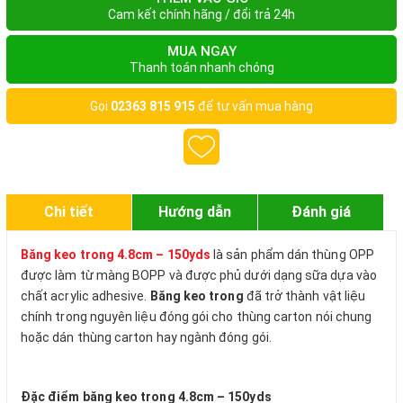
Cam kết chính hãng / đổi trả 24h
MUA NGAY
Thanh toán nhanh chóng
Gọi
02363 815 915
để tư vấn mua hàng
Chi tiết
Hướng dẫn
Đánh giá
Băng keo trong 4.8cm – 150yds
là sản phẩm dán thùng OPP
được làm từ màng BOPP và được phủ dưới dạng sữa dựa vào
chất acrylic adhesive.
Băng keo trong
đã trở thành vật liệu
chính trong nguyên liệu đóng gói cho thùng carton nói chung
hoặc dán thùng carton hay ngành đóng gói.
Đặc điểm băng keo trong 4.8cm – 150yds