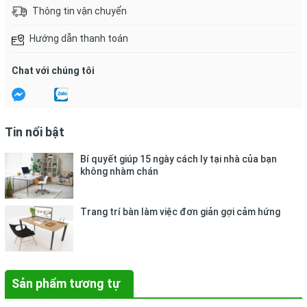
Đảm bảo được khả năng chịu lực
Thông tin vận chuyển
Chất liệu keo có độ bám dính cao
Sản phẩm băng keo thân thiện với môi trường
Hướng dẫn thanh toán
Được nhiều khách hàng tin dùng
Chat với chúng tôi
Tin nổi bật
Bí quyết giúp 15 ngày cách ly tại nhà của bạn
không nhàm chán
Trang trí bàn làm việc đơn giản gợi cảm hứng
Sản phẩm tương tự