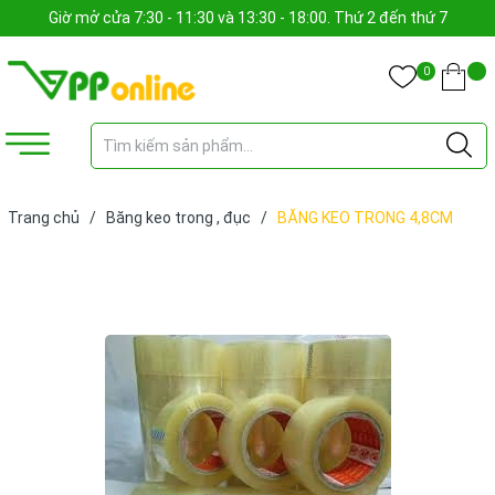
Giờ mở cửa 7:30 - 11:30 và 13:30 - 18:00. Thứ 2 đến thứ 7
0
Trang chủ
/
Băng keo trong , đục
/
BĂNG KEO TRONG 4,8CM
150Y (CUỘN)