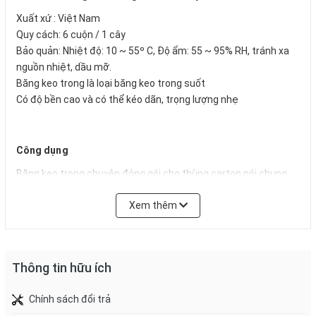
Xuất xứ : Việt Nam
Quy cách: 6 cuộn / 1 cây
Bảo quản: Nhiệt độ: 10 ~ 55º C, Độ ẩm: 55 ~ 95% RH, tránh xa
nguồn nhiệt, dầu mỡ.
Băng keo trong là loại băng keo trong suốt
Có độ bền cao và có thể kéo dãn, trọng lượng nhẹ
Công dụng
Băng keo trong chuyên đóng gói cho thùng carton nói chung
hoặc dán thùng carton hay ngành đóng gói
Xem thêm
Dùng phổ biến trong cho các văn phòng và trường học sử dụng
Trong công nghiệp tự động hóa đóng gói thùng carton
Thông tin hữu ích
Chất lượng
Chính sách đổi trả