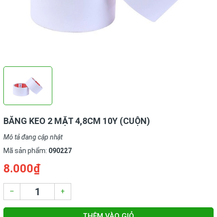
BĂNG KEO 2 MẶT 4,8CM 10Y (CUỘN)
Mô tả đang cập nhật
Mã sản phẩm:
090227
8.000₫
–
+
THÊM VÀO GIỎ