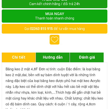
Cam kết chính hãng / đổi trả 24h
MUA NGAY
Thanh toán nhanh chóng
Gọi
02363 815 915
để tư vấn mua hàng
Chi tiết
Hướng dẫn
Đánh giá
Băng keo 2 mặt 4,8F Đơn vị tính: cuộn Đặc điểm: là loại băng 
keo 2 mặt,dai, bền với sự bám dính tuyệt vời là những tính 
năng đặc biệt của loại băng keo được phủ hai mặt keo Acrylic 
này. Lớp keo có thể dính chặt với hầu hết các bề mặt vật liệu 
nhẵn như nhựa, kim loại, kính,...Thích hợp để gắn chặt hai bề 
mặt cùng hay khác chất liệu với nhau. Chất lượng: chất liệu keo 
có độ bám dính cao. Quy cách: 6 cuộn / 1 cây, rộng 4,8cm 