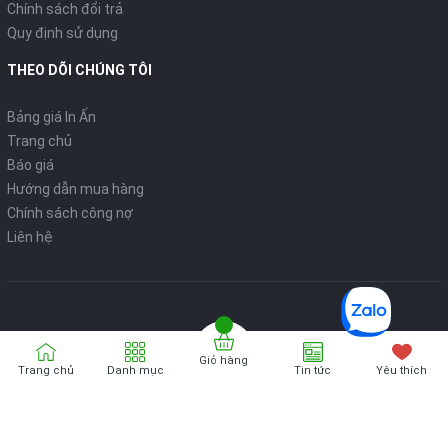
Chính sách đổi trả
Quy định sử dụng
THEO DÕI CHÚNG TÔI
Bảng giá In Ấn
Trang chủ
Báo giá
Hướng dẫn mua hàng
Chính sách công nợ
Liên hệ
Giỏ hàng
Bản quyển thuộc về
VPP ONLINE
Trang chủ
Danh mục
Tin tức
Yêu thích