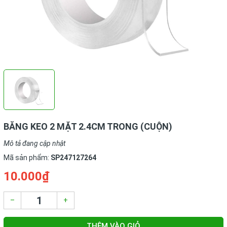
BĂNG KEO 2 MẶT 2.4CM TRONG (CUỘN)
Mô tả đang cập nhật
Mã sản phẩm:
SP247127264
10.000₫
–
+
THÊM VÀO GIỎ