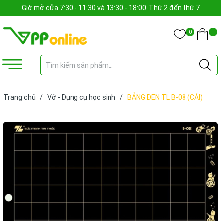
Giờ mở cửa 7:30 - 11:30 và 13:30 - 18:00. Thứ 2 đến thứ 7
0
Trang chủ
/
Vở - Dụng cụ học sinh
/
BẢNG ĐEN TL B-08 (CÁI)