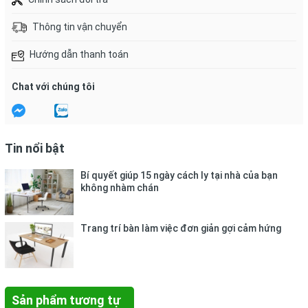
Potassium Sorbate, Sodium Sulfate, CI 19140, CI 47005.
Thông tin vận chuyển
Mùi hương:
Hương cam chanh.
Hướng dẫn thanh toán
Hướng dẫn sử dụng:
Làm ướt tay. Cho một lượng vừa đủ vào
lòng bàn tay, xoa đều trên tay và rửa sạch với nước.
Chat với chúng tôi
Chú ý:
Chỉ dùng ngoài da. Đậy kín nắp sau khi sử dụng.
Tin nổi bật
Bảo quản:
Nơi khô thoáng, tránh ánh nắng trực tiếp.
Bí quyết giúp 15 ngày cách ly tại nhà của bạn
không nhàm chán
Trang trí bàn làm việc đơn giản gợi cảm hứng
Sản phẩm tương tự