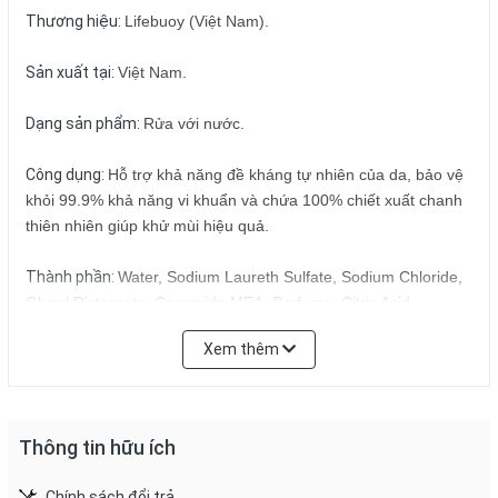
Thương hiệu:
Lifebuoy (Việt Nam).
Sản xuất tại:
Việt Nam.
Dạng sản phẩm:
Rửa với nước.
Công dụng:
Hỗ trợ khả năng đề kháng tự nhiên của da, bảo vệ
khỏi 99.9% khả năng vi khuẩn và chứa 100% chiết xuất chanh
thiên nhiên giúp khử mùi hiệu quả.
Thành phần:
Water, Sodium Laureth Sulfate, Sodium Chloride,
Glycol Distearate, Cocamide MEA, Perfume, Citric Acid,
Acrylates Copolymer, Sodium Benzoate, PPG - 9, Tetrasodium
Xem thêm
EDTA, Sodium Hydroxide, Terpineol, Glycerin, VP / VA
Copolymer, Thymol, Pentasodium Pentetate, Silver Oxide,
Honey, Lauric Acid, Citrus Aurantium Dulcis (Orange) Juice,
Prunus Persica (Peach) Juice, Prunus Persica (Peach) Juice,
Thông tin hữu ích
Pyrus Malus (Apple) Juice, Fragaria Ananassa (Strawberry)
Fruit Juice, Citrus Limon (Lemon) Juice, Ascorbic Acid,
Chính sách đổi trả