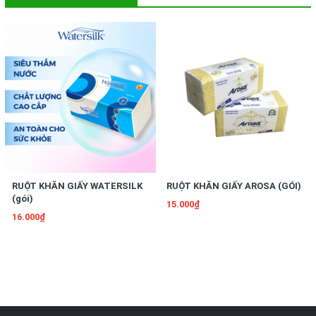
RUỘT KHĂN GIẤY WATERSILK
RUỘT KHĂN GIẤY AROSA (GÓI)
(gói)
15.000₫
16.000₫