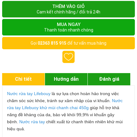
THÊM VÀO GIỎ
Cam kết chính hãng / đổi trả 24h
MUA NGAY
Thanh toán nhanh chóng
Gọi
02363 815 915
để tư vấn mua hàng
Chi tiết
Hướng dẫn
Đánh giá
Nước rửa tay Lifebouy
là sự lựa chọn hoàn hảo trong việc
chăm sóc sức khỏe, tránh sự xâm nhập của vi khuẩn.
Nước
rửa tay Lifebuoy khử mùi chanh chai 450g
giúp hỗ trợ khả
năng đề kháng của da, bảo vệ khỏi 99,9% vi khuẩn gây
bệnh.
Nước rửa tay
chiết xuất từ chanh thiên nhiên khử mùi
hiệu quả.