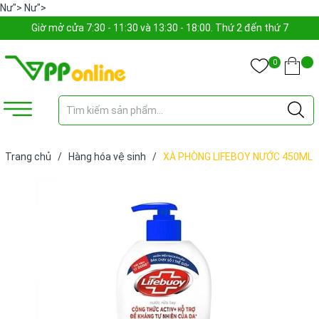
Nư">
Nư">
Giờ mở cửa 7:30 - 11:30 và 13:30 - 18:00. Thứ 2 đến thứ 7
0
Trang chủ
/
Hàng hóa vệ sinh
/
XÀ PHÒNG LIFEBOY NƯỚC 450ML
(BÌNH)