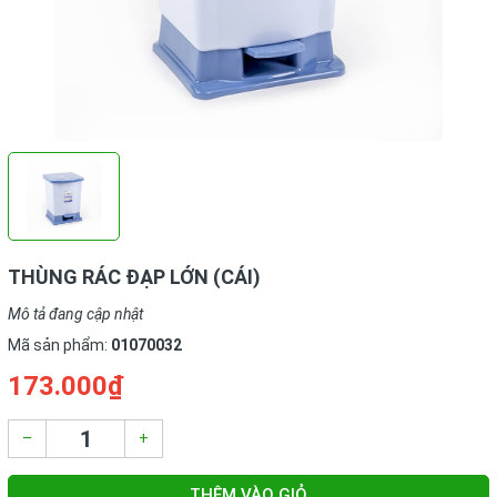
THÙNG RÁC ĐẠP LỚN (CÁI)
Mô tả đang cập nhật
Mã sản phẩm:
01070032
173.000₫
–
+
THÊM VÀO GIỎ