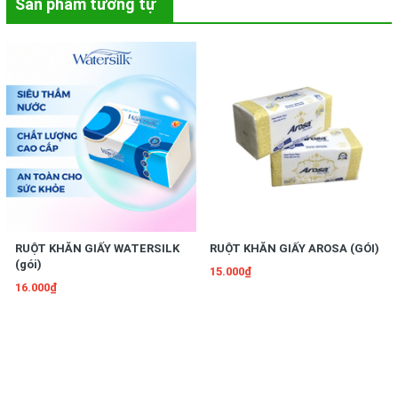
Sản phẩm tương tự
RUỘT KHĂN GIẤY WATERSILK
RUỘT KHĂN GIẤY AROSA (GÓI)
(gói)
15.000₫
16.000₫