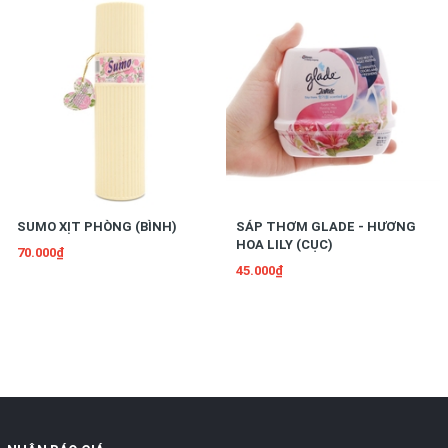
SUMO XỊT PHÒNG (BÌNH)
SÁP THƠM GLADE - HƯƠNG
HOA LILY (CỤC)
70.000₫
45.000₫