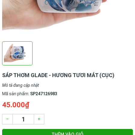
SÁP THƠM GLADE - HƯƠNG TƯƠI MÁT (CỤC)
Mô tả đang cập nhật
Mã sản phẩm:
SP247126983
45.000₫
–
+
THÊM VÀO GIỎ