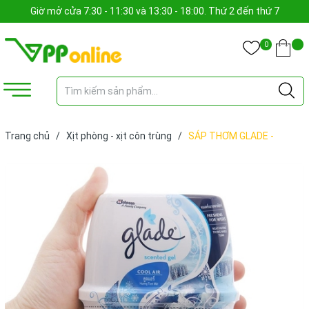
Giờ mở cửa 7:30 - 11:30 và 13:30 - 18:00. Thứ 2 đến thứ 7
0
Trang chủ
/
Xịt phòng - xịt côn trùng
/
SÁP THƠM GLADE -
HƯƠNG TƯƠI MÁT (CỤC)