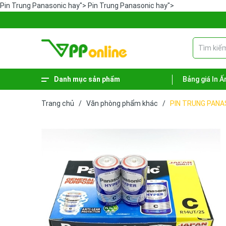
Pin Trung Panasonic hay">
Pin Trung Panasonic hay">
Danh mục sản phẩm
Bảng giá In Ấ
Xem thêm
Phiếu - Sổ kế toán
Hàng hóa vệ sinh
Sản phẩm lưu trữ
Dụng cụ văn phòng
Bút - Mực
Bao bì - Giỏ giấy
Bảng tên - Bảng menu
Trang chủ
/
Văn phòng phẩm khác
/
PIN TRUNG PANA