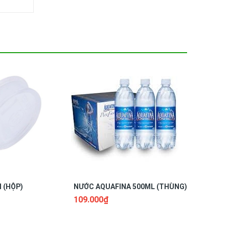
 (HỘP)
NƯỚC AQUAFINA 500ML (THÙNG)
NƯỚC AQUA
THÙNG) 
109.000₫
106.000