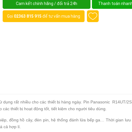
Cam kết chính hãng / đổi trả 24h
Thanh toán nhan
Gọi
02363 815 915
để tư vấn mua hàng
ử dụng rất nhiều cho các thiết bị hàng ngày. Pin Panasonic R14UT/2S
 các thiết bị hoạt động tốt, tiết kiệm cho người tiêu dùng.
hiệp, đồng hồ cây, đèn pin, hệ thống đánh lửa bếp ga… Thời gian lưu 
á cả hợp lí.