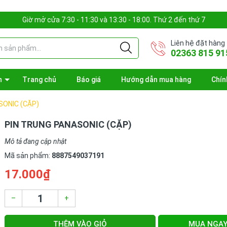
Giờ mở cửa 7:30 - 11:30 và 13:30 - 18:00. Thứ 2 đến thứ 7
Liên hệ đặt hàng
02363 815 91
n
Trang chủ
Báo giá
Hướng dẫn mua hàng
Chín
SONIC (CẶP)
PIN TRUNG PANASONIC (CẶP)
Mô tả đang cập nhật
Mã sản phẩm:
8887549037191
17.000₫
–
+
THÊM VÀO GIỎ
MUA NGA