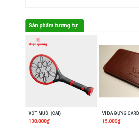
Sản phẩm tương tự
VỢT MUỖI (CÁI)
VÍ DA ĐỰNG CARD 
130.000₫
15.000₫