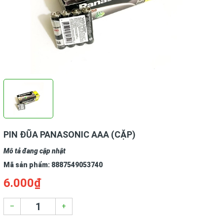
PIN ĐŨA PANASONIC AAA (CẶP)
Mô tả đang cập nhật
Mã sản phẩm:
8887549053740
6.000₫
–
+