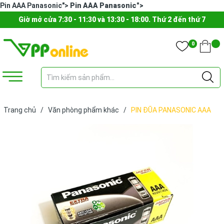
Pin AAA Panasonic">
Pin AAA Panasonic">
Giờ mở cửa 7:30 - 11:30 và 13:30 - 18:00. Thứ 2 đến thứ 7
0
Trang chủ
/
Văn phòng phẩm khác
/
PIN ĐŨA PANASONIC AAA
(CẶP)