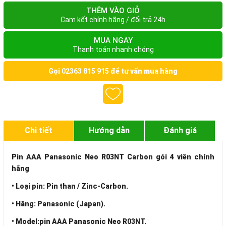
THÊM VÀO GIỎ
Cam kết chính hãng / đổi trả 24h
MUA NGAY
Thanh toán nhanh chóng
Gọi
02363 815 915
để tư vấn mua hàng
Chi tiết
Hướng dẫn
Đánh giá
Pin AAA Panasonic Neo R03NT Carbon gói 4 viên chính
hãng
• Loại pin: Pin than / Zinc-Carbon.
• Hãng: Panasonic (Japan).
• Model:pin AAA Panasonic Neo R03NT.