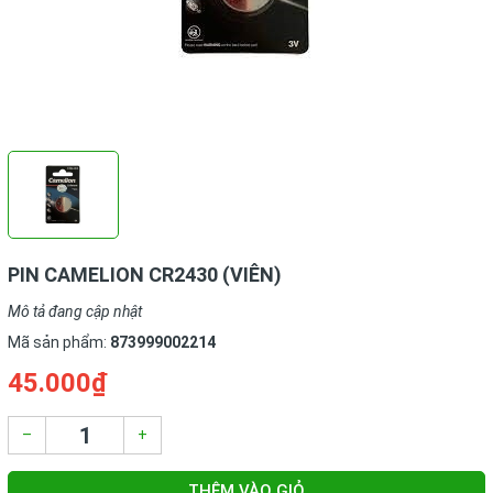
PIN CAMELION CR2430 (VIÊN)
Mô tả đang cập nhật
Mã sản phẩm:
873999002214
45.000₫
–
+
THÊM VÀO GIỎ